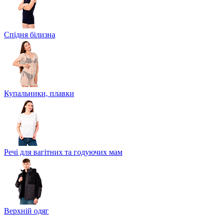
Спідня білизна
Купальники, плавки
Речі для вагітних та годуючих мам
Верхній одяг