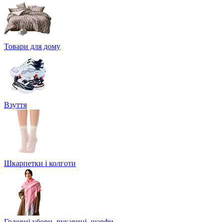
Товари для дому
Взуття
Шкарпетки і колготи
Головні убори, рукавиці, шарфи