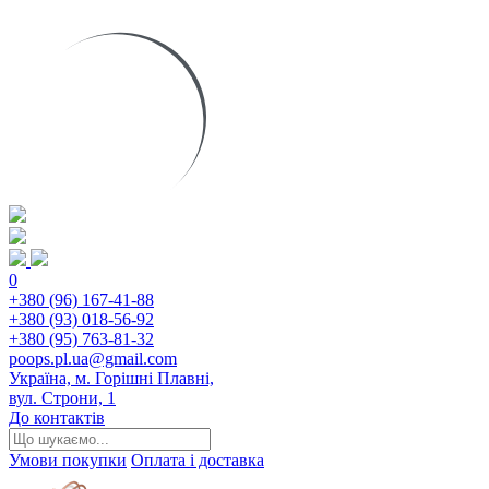
0
+380 (96) 167-41-88
+380 (93) 018-56-92
+380 (95) 763-81-32
poops.pl.ua@gmail.com
Україна, м. Горішні Плавні,
вул. Строни, 1
До контактів
Умови покупки
Оплата і доставка