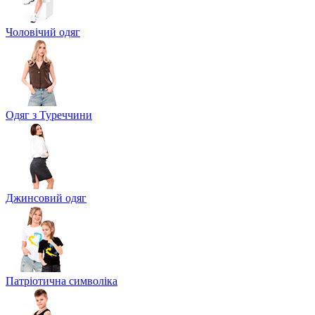
Чоловічий одяг
Одяг з Туреччини
Джинсовий одяг
Патріотична символіка