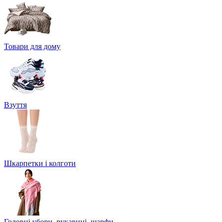
Товари для дому
Взуття
Шкарпетки і колготи
Головні убори, рукавиці, шарфи