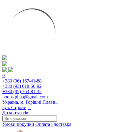
0
+380 (96) 167-41-88
+380 (93) 018-56-92
+380 (95) 763-81-32
poops.pl.ua@gmail.com
Україна, м. Горішні Плавні,
вул. Строни, 1
До контактів
Умови покупки
Оплата і доставка