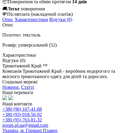
📦
Повернення та обмін протягом
14 днів
🚚
Легке
повернення
💸
Післяплата
(накладений платіж)
Опис
Характеристики
Відгуки (0)
Опис
Полотно: текстиль
Розмір: універсальний (52)
Характеристики
Відгуки (0)
Трикотажний Край ™
Компанія Трикотажний Край - виробник недорогого та
якісного трикотажного одягу для дітей та дорослих.
Соціальні мережі
Новини
,
Статті
Наші перемоги
Наші контакти
+380 (96) 167-41-88
+380 (93) 018-56-92
+380 (95) 763-81-32
poops.pl.ua@gmail.com
Україна, м. Горішні Плавні,