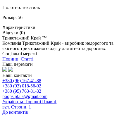
Полотно: текстиль
Розмір: 56
Характеристики
Відгуки (0)
Трикотажний Край ™
Компанія Трикотажний Край - виробник недорогого та
якісного трикотажного одягу для дітей та дорослих.
Соціальні мережі
Новини
,
Статті
Наші перемоги
Наші контакти
+380 (96) 167-41-88
+380 (93) 018-56-92
+380 (95) 763-81-32
poops.pl.ua@gmail.com
Україна, м. Горішні Плавні,
вул. Строни, 1
До контактів