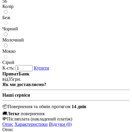
56
Колір
Беж
Чорний
Молочний
Мокко
Сірий
К-сть:
Купити
ПриватБанк
від
35
грн.
Як ми доставляємо?
Наші сервіси
📦
Повернення та обмін протягом
14 днів
🚚
Легке
повернення
💸
Післяплата
(накладений платіж)
Опис
Характеристики
Відгуки (0)
Опис