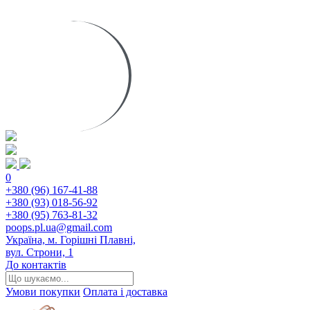
0
+380 (96) 167-41-88
+380 (93) 018-56-92
+380 (95) 763-81-32
poops.pl.ua@gmail.com
Україна, м. Горішні Плавні,
вул. Строни, 1
До контактів
Умови покупки
Оплата і доставка