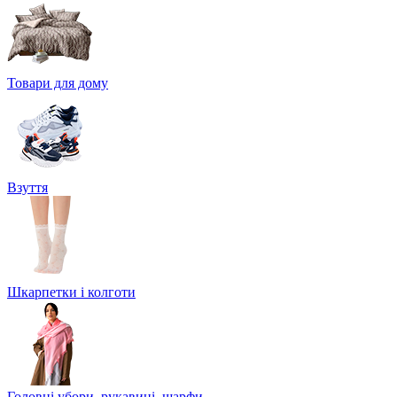
Товари для дому
Взуття
Шкарпетки і колготи
Головні убори, рукавиці, шарфи