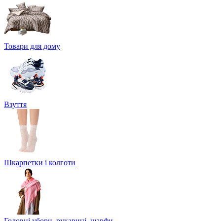
Товари для дому
Взуття
Шкарпетки і колготи
Головні убори, рукавиці, шарфи