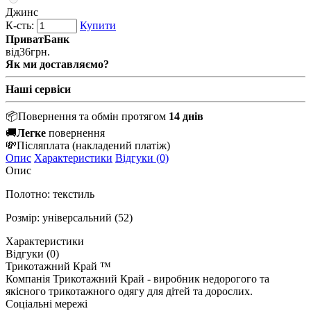
Джинс
К-сть:
Купити
ПриватБанк
від
36
грн.
Як ми доставляємо?
Наші сервіси
📦
Повернення та обмін протягом
14 днів
🚚
Легке
повернення
💸
Післяплата
(накладений платіж)
Опис
Характеристики
Відгуки (0)
Опис
Полотно: текстиль
Розмір: універсальний (52)
Характеристики
Відгуки (0)
Трикотажний Край ™
Компанія Трикотажний Край - виробник недорогого та
якісного трикотажного одягу для дітей та дорослих.
Соціальні мережі