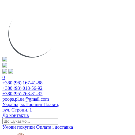
0
+380 (96) 167-41-88
+380 (93) 018-56-92
+380 (95) 763-81-32
poops.pl.ua@gmail.com
Україна, м. Горішні Плавні,
вул. Строни, 1
До контактів
Умови покупки
Оплата і доставка