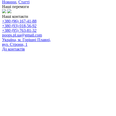
Новини
,
Статті
Наші перемоги
Наші контакти
+380 (96) 167-41-88
+380 (93) 018-56-92
+380 (95) 763-81-32
poops.pl.ua@gmail.com
Україна, м. Горішні Плавні,
вул. Строни, 1
До контактів