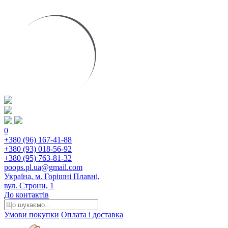
0
+380 (96) 167-41-88
+380 (93) 018-56-92
+380 (95) 763-81-32
poops.pl.ua@gmail.com
Україна, м. Горішні Плавні,
вул. Строни, 1
До контактів
Умови покупки
Оплата і доставка