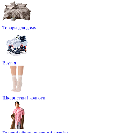
Товари для дому
Взуття
Шкарпетки і колготи
Головні убори, рукавиці, шарфи