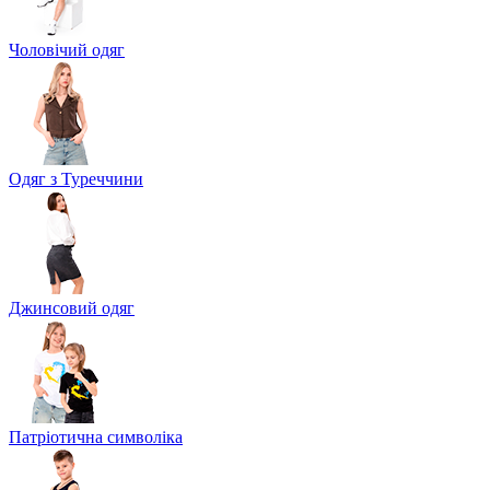
Чоловічий одяг
Одяг з Туреччини
Джинсовий одяг
Патріотична символіка