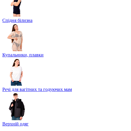
Спідня білизна
Купальники, плавки
Речі для вагітних та годуючих мам
Верхній одяг