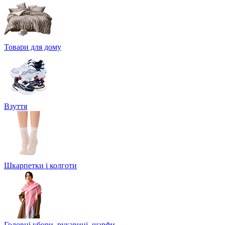
Товари для дому
Взуття
Шкарпетки і колготи
Головні убори, рукавиці, шарфи