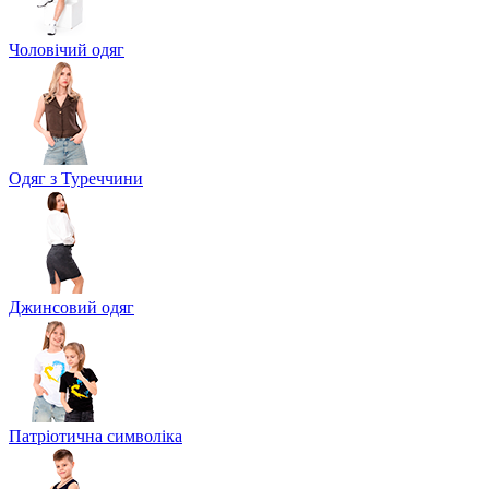
Чоловічий одяг
Одяг з Туреччини
Джинсовий одяг
Патріотична символіка