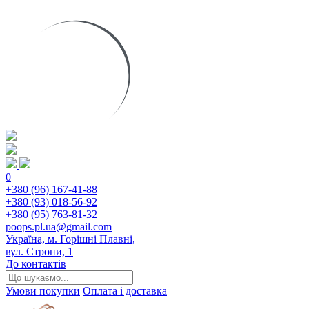
0
+380 (96) 167-41-88
+380 (93) 018-56-92
+380 (95) 763-81-32
poops.pl.ua@gmail.com
Україна, м. Горішні Плавні,
вул. Строни, 1
До контактів
Умови покупки
Оплата і доставка