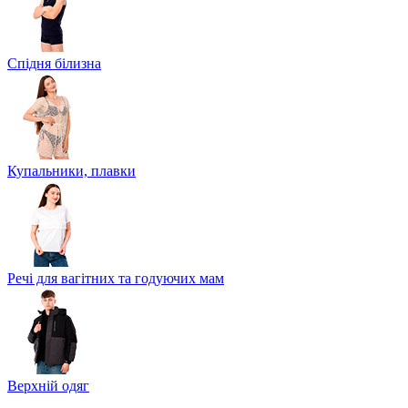
Спідня білизна
Купальники, плавки
Речі для вагітних та годуючих мам
Верхній одяг