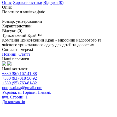
Опис
Характеристики
Відгуки (0)
Опис
Полотно: плащівка,фліс
Розмір: універсальний
Характеристики
Відгуки (0)
Трикотажний Край ™
Компанія Трикотажний Край - виробник недорогого та
якісного трикотажного одягу для дітей та дорослих.
Соціальні мережі
Новини
,
Статті
Наші перемоги
Наші контакти
+380 (96) 167-41-88
+380 (93) 018-56-92
+380 (95) 763-81-32
poops.pl.ua@gmail.com
Україна, м. Горішні Плавні,
вул. Строни, 1
До контактів