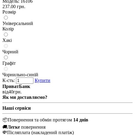
Модель:
16106
237.00 грн.
Розмір
Універсальний
Колір
Хакі
Чорний
Графіт
Чорнильно-синій
К-сть:
Купити
ПриватБанк
від
40
грн.
Як ми доставляємо?
Наші сервіси
📦
Повернення та обмін протягом
14 днів
🚚
Легке
повернення
💸
Післяплата
(накладений платіж)