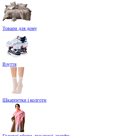
Товари для дому
Взуття
Шкарпетки і колготи
Головні убори, рукавиці, шарфи