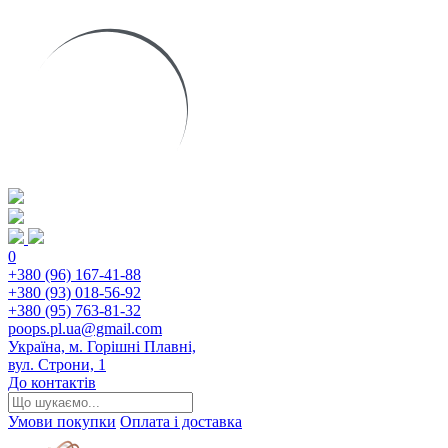
0
+380 (96) 167-41-88
+380 (93) 018-56-92
+380 (95) 763-81-32
poops.pl.ua@gmail.com
Україна, м. Горішні Плавні,
вул. Строни, 1
До контактів
Умови покупки
Оплата і доставка