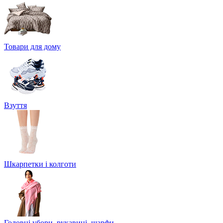
Товари для дому
Взуття
Шкарпетки і колготи
Головні убори, рукавиці, шарфи