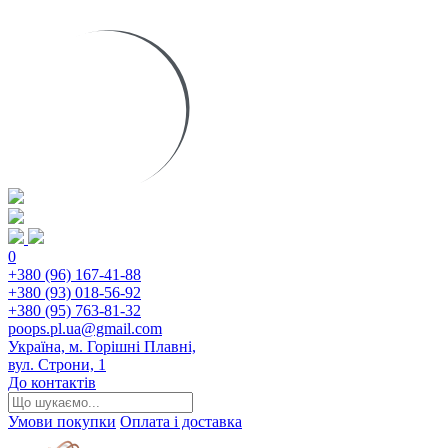
0
+380 (96) 167-41-88
+380 (93) 018-56-92
+380 (95) 763-81-32
poops.pl.ua@gmail.com
Україна, м. Горішні Плавні,
вул. Строни, 1
До контактів
Умови покупки
Оплата і доставка