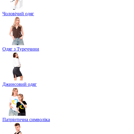
Чоловічий одяг
Одяг з Туреччини
Джинсовий одяг
Патріотична символіка