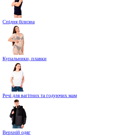
Спідня білизна
Купальники, плавки
Речі для вагітних та годуючих мам
Верхній одяг