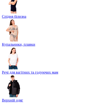
Спідня білизна
Купальники, плавки
Речі для вагітних та годуючих мам
Верхній одяг