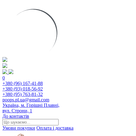
0
+380 (96) 167-41-88
+380 (93) 018-56-92
+380 (95) 763-81-32
poops.pl.ua@gmail.com
Україна, м. Горішні Плавні,
вул. Строни, 1
До контактів
Умови покупки
Оплата і доставка