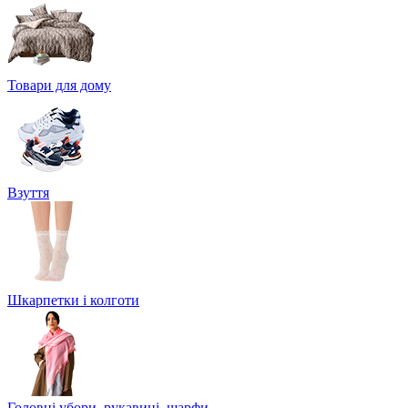
Товари для дому
Взуття
Шкарпетки і колготи
Головні убори, рукавиці, шарфи