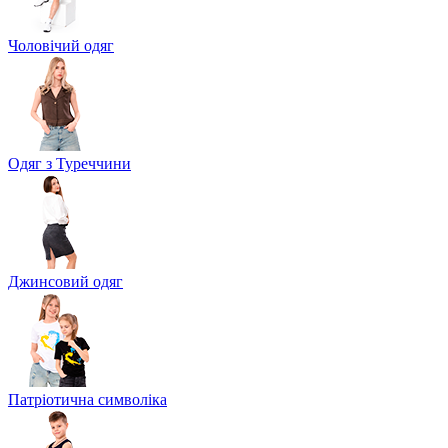
Чоловічий одяг
Одяг з Туреччини
Джинсовий одяг
Патріотична символіка