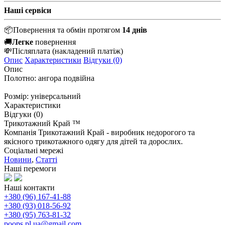
Наші сервіси
📦
Повернення та обмін протягом
14 днів
🚚
Легке
повернення
💸
Післяплата
(накладений платіж)
Опис
Характеристики
Відгуки (0)
Опис
Полотно: ангора подвійна
Розмір: універсальний
Характеристики
Відгуки (0)
Трикотажний Край ™
Компанія Трикотажний Край - виробник недорогого та
якісного трикотажного одягу для дітей та дорослих.
Соціальні мережі
Новини
,
Статті
Наші перемоги
Наші контакти
+380 (96) 167-41-88
+380 (93) 018-56-92
+380 (95) 763-81-32
poops.pl.ua@gmail.com