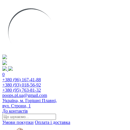
0
+380 (96) 167-41-88
+380 (93) 018-56-92
+380 (95) 763-81-32
poops.pl.ua@gmail.com
Україна, м. Горішні Плавні,
вул. Строни, 1
До контактів
Умови покупки
Оплата і доставка