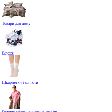
Товари для дому
Взуття
Шкарпетки і колготи
Головні убори, рукавиці, шарфи