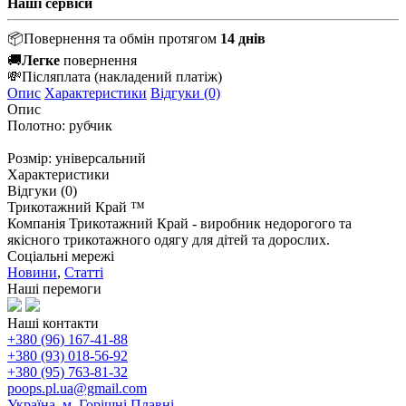
Наші сервіси
📦
Повернення та обмін протягом
14 днів
🚚
Легке
повернення
💸
Післяплата
(накладений платіж)
Опис
Характеристики
Відгуки (0)
Опис
Полотно: рубчик
Розмір: універсальний
Характеристики
Відгуки (0)
Трикотажний Край ™
Компанія Трикотажний Край - виробник недорогого та
якісного трикотажного одягу для дітей та дорослих.
Соціальні мережі
Новини
,
Статті
Наші перемоги
Наші контакти
+380 (96) 167-41-88
+380 (93) 018-56-92
+380 (95) 763-81-32
poops.pl.ua@gmail.com
Україна, м. Горішні Плавні,