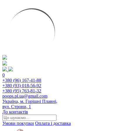
0
+380 (96) 167-41-88
+380 (93) 018-56-92
+380 (95) 763-81-32
poops.pl.ua@gmail.com
Україна, м. Горішні Плавні,
вул. Строни, 1
До контактів
Умови покупки
Оплата і доставка