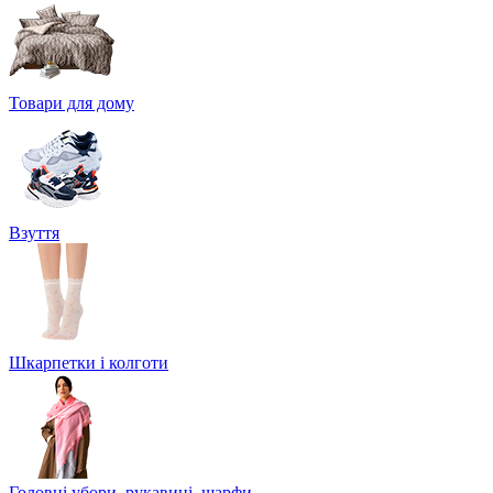
Товари для дому
Взуття
Шкарпетки і колготи
Головні убори, рукавиці, шарфи