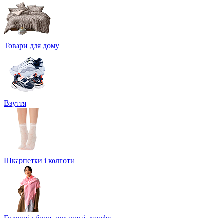
Товари для дому
Взуття
Шкарпетки і колготи
Головні убори, рукавиці, шарфи