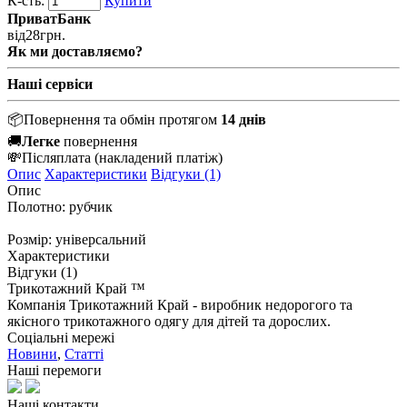
К-сть:
Купити
ПриватБанк
від
28
грн.
Як ми доставляємо?
Наші сервіси
📦
Повернення та обмін протягом
14 днів
🚚
Легке
повернення
💸
Післяплата
(накладений платіж)
Опис
Характеристики
Відгуки (1)
Опис
Полотно: рубчик
Розмір: універсальний
Характеристики
Відгуки (1)
Трикотажний Край ™
Компанія Трикотажний Край - виробник недорогого та
якісного трикотажного одягу для дітей та дорослих.
Соціальні мережі
Новини
,
Статті
Наші перемоги
Наші контакти