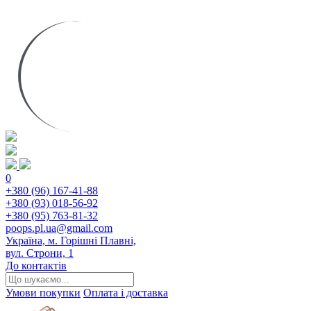
0
+380 (96) 167-41-88
+380 (93) 018-56-92
+380 (95) 763-81-32
poops.pl.ua@gmail.com
Україна, м. Горішні Плавні,
вул. Строни, 1
До контактів
Умови покупки
Оплата і доставка