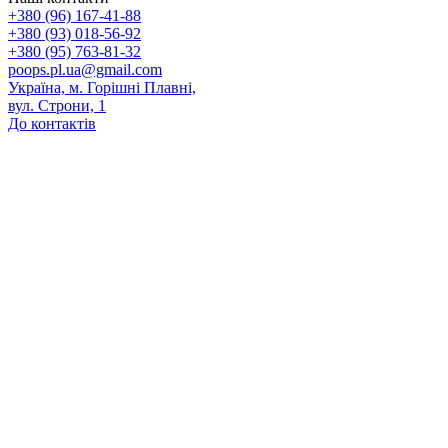
+380 (96) 167-41-88
+380 (93) 018-56-92
+380 (95) 763-81-32
poops.pl.ua@gmail.com
Україна, м. Горішні Плавні,
вул. Строни, 1
До контактів