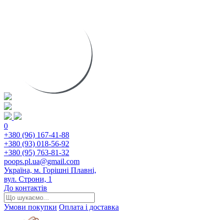
0
+380 (96) 167-41-88
+380 (93) 018-56-92
+380 (95) 763-81-32
poops.pl.ua@gmail.com
Україна, м. Горішні Плавні,
вул. Строни, 1
До контактів
Умови покупки
Оплата і доставка