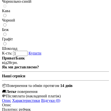
Чорнильно-синій
Кава
Чорний
Беж
Графіт
Шоколад
К-сть:
Купити
ПриватБанк
від
28
грн.
Як ми доставляємо?
Наші сервіси
📦
Повернення та обмін протягом
14 днів
🚚
Легке
повернення
💸
Післяплата
(накладений платіж)
Опис
Характеристики
Відгуки (0)
Опис
Полотно: рубчик