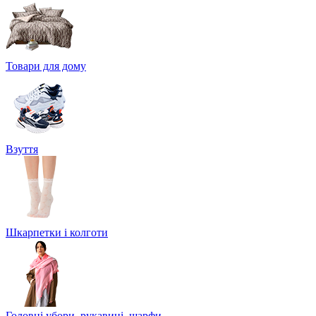
Товари для дому
Взуття
Шкарпетки і колготи
Головні убори, рукавиці, шарфи