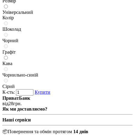
Розмір
Універсальний
Колір
Шоколад
Чорний
Графіт
Кава
Чорнильно-синій
Сірий
К-сть:
Купити
ПриватБанк
від
28
грн.
Як ми доставляємо?
Наші сервіси
📦
Повернення та обмін протягом
14 днів