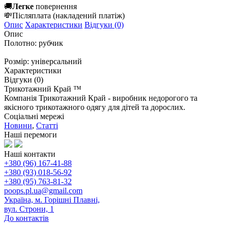
🚚
Легке
повернення
💸
Післяплата
(накладений платіж)
Опис
Характеристики
Відгуки (0)
Опис
Полотно: рубчик
Розмір: універсальний
Характеристики
Відгуки (0)
Трикотажний Край ™
Компанія Трикотажний Край - виробник недорогого та
якісного трикотажного одягу для дітей та дорослих.
Соціальні мережі
Новини
,
Статті
Наші перемоги
Наші контакти
+380 (96) 167-41-88
+380 (93) 018-56-92
+380 (95) 763-81-32
poops.pl.ua@gmail.com
Україна, м. Горішні Плавні,
вул. Строни, 1
До контактів