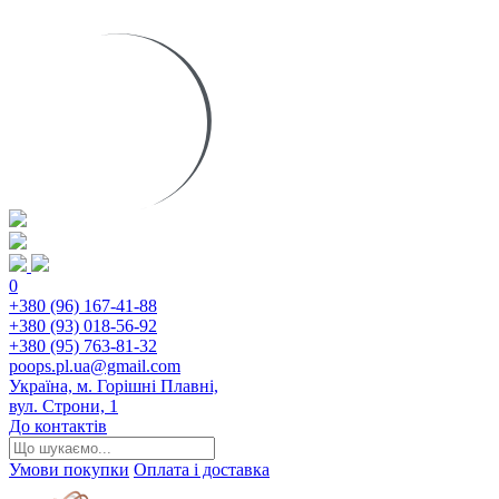
0
+380 (96) 167-41-88
+380 (93) 018-56-92
+380 (95) 763-81-32
poops.pl.ua@gmail.com
Україна, м. Горішні Плавні,
вул. Строни, 1
До контактів
Умови покупки
Оплата і доставка