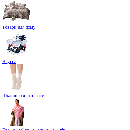
Товари для дому
Взуття
Шкарпетки і колготи
Головні убори, рукавиці, шарфи