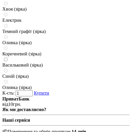
Хвоя (зірка)
Електрик
Темний графіт (зірка)
Оливка (зірка)
Коричневий (зірка)
Васильковий (зірка)
Синій (зірка)
Оливка (зірка)
К-сть:
Купити
ПриватБанк
від
10
грн.
Як ми доставляємо?
Наші сервіси
📦
Повернення та обмін протягом
14 днів