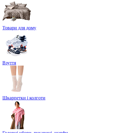
Товари для дому
Взуття
Шкарпетки і колготи
Головні убори, рукавиці, шарфи