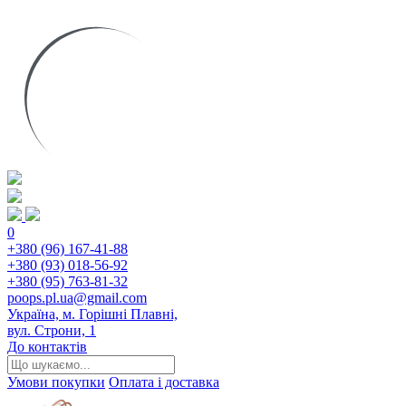
0
+380 (96) 167-41-88
+380 (93) 018-56-92
+380 (95) 763-81-32
poops.pl.ua@gmail.com
Україна, м. Горішні Плавні,
вул. Строни, 1
До контактів
Умови покупки
Оплата і доставка