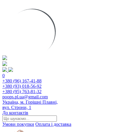
0
+380 (96) 167-41-88
+380 (93) 018-56-92
+380 (95) 763-81-32
poops.pl.ua@gmail.com
Україна, м. Горішні Плавні,
вул. Строни, 1
До контактів
Умови покупки
Оплата і доставка