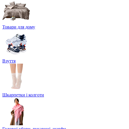
Товари для дому
Взуття
Шкарпетки і колготи
Головні убори, рукавиці, шарфи