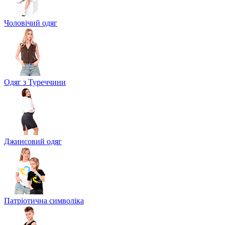
Чоловічий одяг
Одяг з Туреччини
Джинсовий одяг
Патріотична символіка