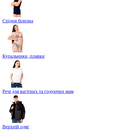
Спідня білизна
Купальники, плавки
Речі для вагітних та годуючих мам
Верхній одяг