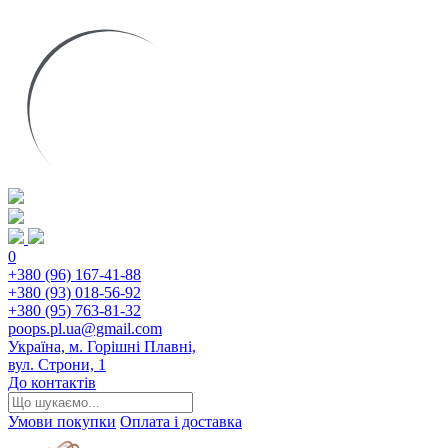
0
+380 (96) 167-41-88
+380 (93) 018-56-92
+380 (95) 763-81-32
poops.pl.ua@gmail.com
Україна, м. Горішні Плавні,
вул. Строни, 1
До контактів
Умови покупки
Оплата і доставка