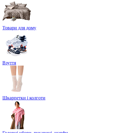
Товари для дому
Взуття
Шкарпетки і колготи
Головні убори, рукавиці, шарфи