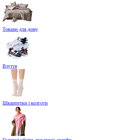
Товари для дому
Взуття
Шкарпетки і колготи
Головні убори, рукавиці, шарфи