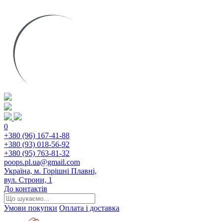
0
+380 (96) 167-41-88
+380 (93) 018-56-92
+380 (95) 763-81-32
poops.pl.ua@gmail.com
Україна, м. Горішні Плавні,
вул. Строни, 1
До контактів
Умови покупки
Оплата і доставка