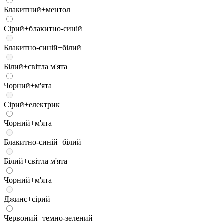
Блакитний+ментол
Сірий+блакитно-синій
Блакитно-синій+білий
Білий+світла м'ята
Чорний+м'ята
Сірий+електрик
Чорний+м'ята
Блакитно-синій+білий
Білий+світла м'ята
Чорний+м'ята
Джинс+сірий
Червоний+темно-зелений