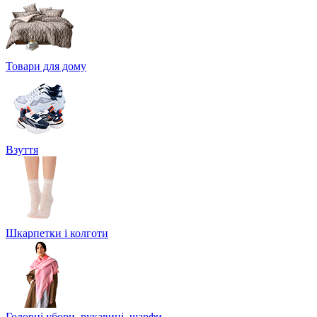
Товари для дому
Взуття
Шкарпетки і колготи
Головні убори, рукавиці, шарфи