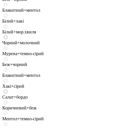
Блакитний+ментол
Білий+хакі
Білий+мор.хвиля
Чорний+молочний
Мурена+темно-сірий
Беж+чорний
Блакитний+ментол
Хакі+сірий
Салат+бордо
Коричневий+беж
Ментол+темно-сірий