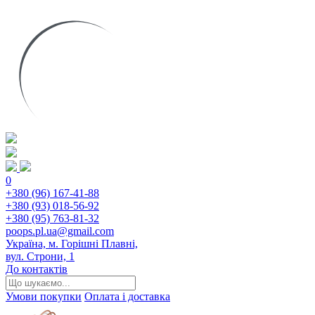
0
+380 (96) 167-41-88
+380 (93) 018-56-92
+380 (95) 763-81-32
poops.pl.ua@gmail.com
Україна, м. Горішні Плавні,
вул. Строни, 1
До контактів
Умови покупки
Оплата і доставка