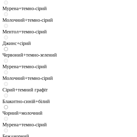
Мурена+темно-сірий
Молочний+темно-сірий
Ментол+темно-сірий
Джинс+сірий
Червоний+темно-зелений
Мурена+темно-сірий
Молочний+темно-сірий
Сірий+темний графіт
Блакитно-синій+білий
Чорний+молочний
Мурена+темно-сірий
Беж+чорний