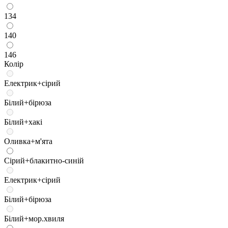
134
140
146
Колір
Електрик+сірий
Білий+бірюза
Білий+хакі
Оливка+м'ята
Сірий+блакитно-синій
Електрик+сірий
Білий+бірюза
Білий+мор.хвиля