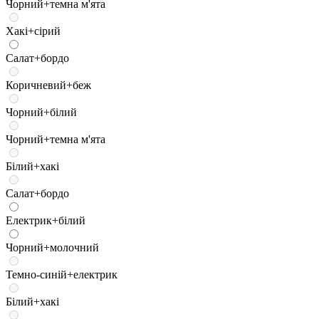
Чорний+темна м'ята
Хакі+сірий
Салат+бордо
Коричневий+беж
Чорний+білий
Чорний+темна м'ята
Білий+хакі
Салат+бордо
Електрик+білий
Чорний+молочний
Темно-синій+електрик
Білий+хакі