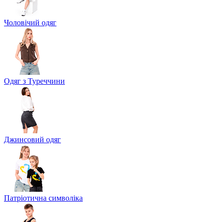
Чоловічий одяг
Одяг з Туреччини
Джинсовий одяг
Патріотична символіка