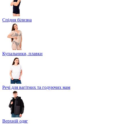
Спідня білизна
Купальники, плавки
Речі для вагітних та годуючих мам
Верхній одяг