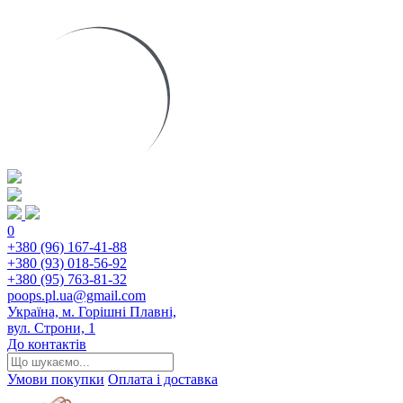
0
+380 (96) 167-41-88
+380 (93) 018-56-92
+380 (95) 763-81-32
poops.pl.ua@gmail.com
Україна, м. Горішні Плавні,
вул. Строни, 1
До контактів
Умови покупки
Оплата і доставка