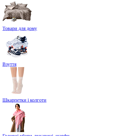
Товари для дому
Взуття
Шкарпетки і колготи
Головні убори, рукавиці, шарфи