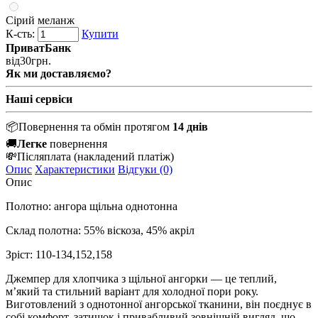
Сірий меланж
К-сть:
Купити
ПриватБанк
від
30
грн.
Як ми доставляємо?
Наші сервіси
📦
Повернення та обмін протягом
14 днів
🚚
Легке
повернення
💸
Післяплата
(накладений платіж)
Опис
Характеристики
Відгуки (0)
Опис
Полотно: ангора щільна однотонна
Склад полотна: 55% віскоза, 45% акріл
Зріст: 110-134,152,158
Джемпер для хлопчика з щільної ангорки — це теплий,
м’який та стильний варіант для холодної пори року.
Виготовлений з однотонної ангорської тканини, він поєднує в
собі комфорт, затишок і привабливий зовнішній вигляд, що