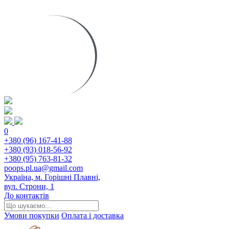
0
+380 (96) 167-41-88
+380 (93) 018-56-92
+380 (95) 763-81-32
poops.pl.ua@gmail.com
Україна, м. Горішні Плавні,
вул. Строни, 1
До контактів
Умови покупки
Оплата і доставка