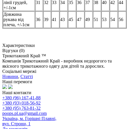
лінії грудей,
31
32
33
34
35
36
37
38
40
42
44
+/-1см
Довжина
рукава від
36
39
41
43
45
47
49
51
53
54
56
плеча, +/-1см
Характеристики
Відгуки (0)
Трикотажний Край ™
Компанія Трикотажний Край - виробник недорогого та
якісного трикотажного одягу для дітей та дорослих.
Соціальні мережі
Новини
,
Статті
Наші перемоги
Наші контакти
+380 (96) 167-41-88
+380 (93) 018-56-92
+380 (95) 763-81-32
poops.pl.ua@gmail.com
Україна, м. Горішні Плавні,
вул. Строни, 1
До контактів