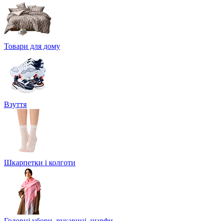
Товари для дому
Взуття
Шкарпетки і колготи
Головні убори, рукавиці, шарфи