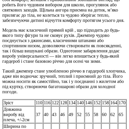
робить його чудовим вибором для школи, прогулянок або
святкових заходів. Щільна ангора приємна на дотик, м’яко
прилягає до тіла, не колеться та чудово зберігає тепло,
забезпечуючи дитині відчуття комфорту протягом усього дня.
Модель має класичний прямий крій , що підходить до будь-
якого типу фігури та не сковує рухів. Джемпер чудово
поєднується з джинсами, класичними штанами або
спортивним низом, дозволяючи створювати як повсякденні,
так і більш вишукані образи. Однотонне забарвлення додає
виробу універсальності — він легко впишеться у будь-який
гардероб і стане базовою річчю для осені чи зими.
Такий джемпер стане улюбленою річчю в гардеробі хлопчика,
адже він водночас зручний, теплий і приємний до тіла. Його
можна носити як самостійно, так і у поєднанні з жилетом або
під куртку, створюючи багатошарові образи для холодної
погоди.
Зріст
110
116
122
128
134
140
146
152
158
164
170
Довжина
виробу від
37
40
43
46
49
52
55
58
60
62
65
плеча, +/-2см
Ширина по