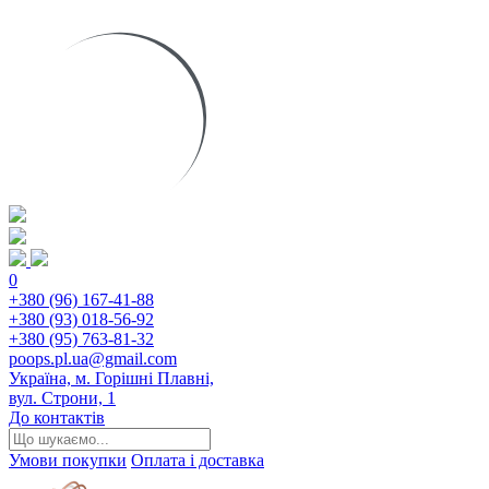
0
+380 (96) 167-41-88
+380 (93) 018-56-92
+380 (95) 763-81-32
poops.pl.ua@gmail.com
Україна, м. Горішні Плавні,
вул. Строни, 1
До контактів
Умови покупки
Оплата і доставка