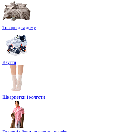
Товари для дому
Взуття
Шкарпетки і колготи
Головні убори, рукавиці, шарфи