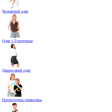
Чоловічий одяг
Одяг з Туреччини
Джинсовий одяг
Патріотична символіка