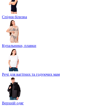
Спідня білизна
Купальники, плавки
Речі для вагітних та годуючих мам
Верхній одяг