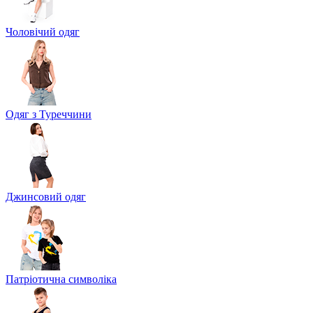
Чоловічий одяг
Одяг з Туреччини
Джинсовий одяг
Патріотична символіка