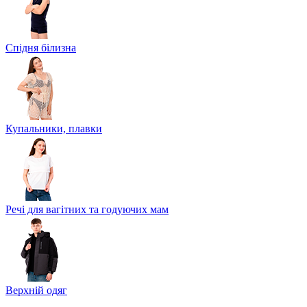
Спідня білизна
Купальники, плавки
Речі для вагітних та годуючих мам
Верхній одяг