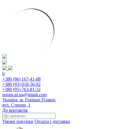
0
+380 (96) 167-41-88
+380 (93) 018-56-92
+380 (95) 763-81-32
poops.pl.ua@gmail.com
Україна, м. Горішні Плавні,
вул. Строни, 1
До контактів
Умови покупки
Оплата і доставка