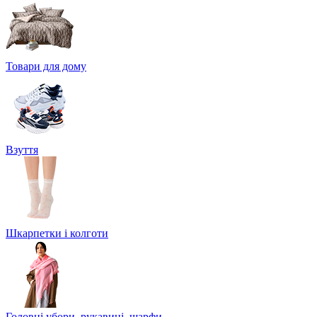
Товари для дому
Взуття
Шкарпетки і колготи
Головні убори, рукавиці, шарфи