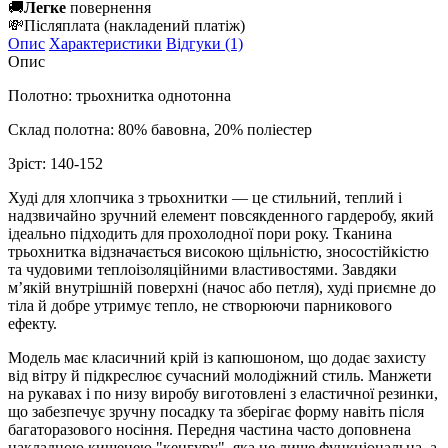
🚚
Легке
повернення
💸
Післяплата
(накладений платіж)
Опис
Характеристики
Відгуки (1)
Опис
Полотно: трьохнитка однотонна
Склад полотна: 80% бавовна, 20% поліестер
Зріст: 140-152
Худі для хлопчика з трьохнитки — це стильний, теплий і
надзвичайно зручний елемент повсякденного гардеробу, який
ідеально підходить для прохолодної пори року. Тканина
трьохнитка відзначається високою щільністю, зносостійкістю
та чудовими теплоізоляційними властивостями. Завдяки
м’якій внутрішній поверхні (начос або петля), худі приємне до
тіла й добре утримує тепло, не створюючи парникового
ефекту.
Модель має класичний крій із капюшоном, що додає захисту
від вітру й підкреслює сучасний молодіжний стиль. Манжети
на рукавах і по низу виробу виготовлені з еластичної резинки,
що забезпечує зручну посадку та зберігає форму навіть після
багаторазового носіння. Передня частина часто доповнена
накладною кишенею "кенгуру", яка не лише функціональна, а