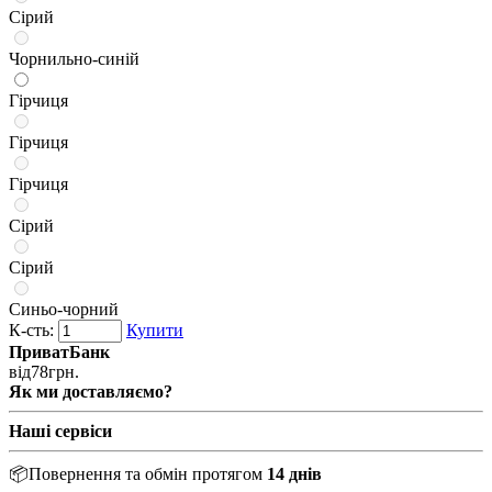
Сірий
Чорнильно-синій
Гірчиця
Гірчиця
Гірчиця
Сірий
Сірий
Синьо-чорний
К-сть:
Купити
ПриватБанк
від
78
грн.
Як ми доставляємо?
Наші сервіси
📦
Повернення та обмін протягом
14 днів