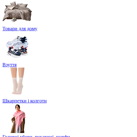
Товари для дому
Взуття
Шкарпетки і колготи
Головні убори, рукавиці, шарфи