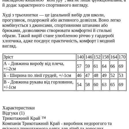
й додає характерного спортивного вигляду.
Худі з трьохнитки — це ідеальний вибір для школи,
прогулянок, подорожей або активного дозвілля. Воно легко
комбінується з джинсами, спортивними штанами або
брюками, дозволяючи створювати комфортні й стильні
образи. Такий виріб стане улюбленою річчю у гардеробі
хлопчика, адже поєднує практичність, комфорт і модний
вигляд.
Зріст
140
146
152
158
164
170
А - Довжина виробу від плеча,
57
59
61
64
66
69
+/-2см
Б - Ширина по лінії грудей, +/-1см
46
47
48
49
52
53
В - Довжина рукава від горловини,
54
58
60
63
65
69
+/-1см
Характеристики
Відгуки (1)
Трикотажний Край ™
Компанія Трикотажний Край - виробник недорогого та
якісного трикотажного одягу для дітей та дорослих.