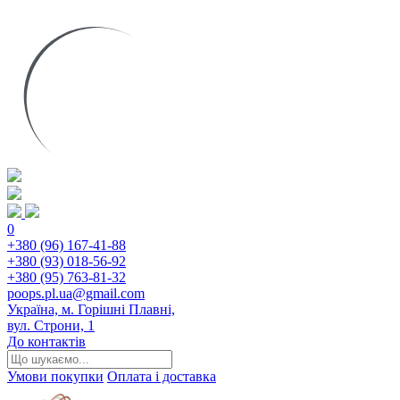
0
+380 (96) 167-41-88
+380 (93) 018-56-92
+380 (95) 763-81-32
poops.pl.ua@gmail.com
Україна, м. Горішні Плавні,
вул. Строни, 1
До контактів
Умови покупки
Оплата і доставка