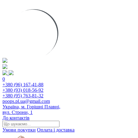
0
+380 (96) 167-41-88
+380 (93) 018-56-92
+380 (95) 763-81-32
poops.pl.ua@gmail.com
Україна, м. Горішні Плавні,
вул. Строни, 1
До контактів
Умови покупки
Оплата і доставка