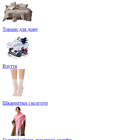
Товари для дому
Взуття
Шкарпетки і колготи
Головні убори, рукавиці, шарфи