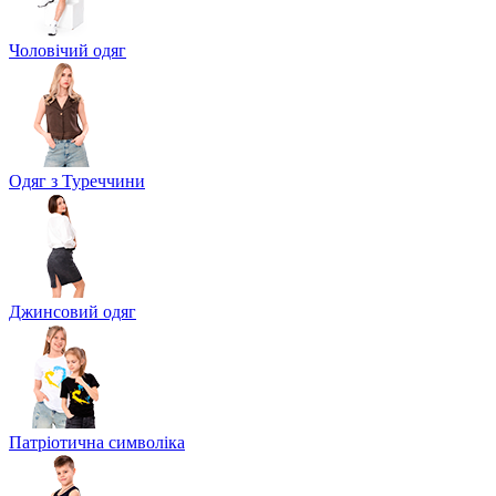
Чоловічий одяг
Одяг з Туреччини
Джинсовий одяг
Патріотична символіка