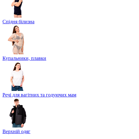
Спідня білизна
Купальники, плавки
Речі для вагітних та годуючих мам
Верхній одяг