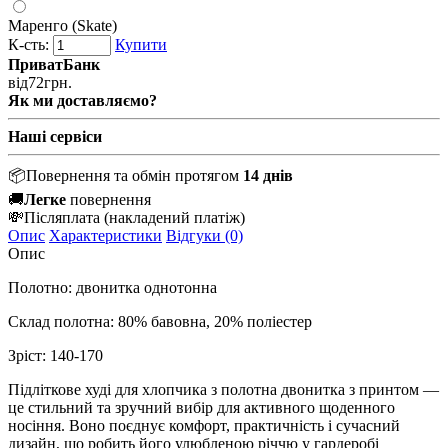
Маренго (Skate)
К-сть:
Купити
ПриватБанк
від
72
грн.
Як ми доставляємо?
Наші сервіси
📦
Повернення та обмін протягом
14 днів
🚚
Легке
повернення
💸
Післяплата
(накладений платіж)
Опис
Характеристики
Відгуки (0)
Опис
Полотно: двонитка однотонна
Склад полотна: 80% бавовна, 20% поліестер
Зріст: 140-170
Підліткове худі для хлопчика з полотна двонитка з принтом —
це стильний та зручний вибір для активного щоденного
носіння. Воно поєднує комфорт, практичність і сучасний
дизайн, що робить його улюбленою річчю у гардеробі