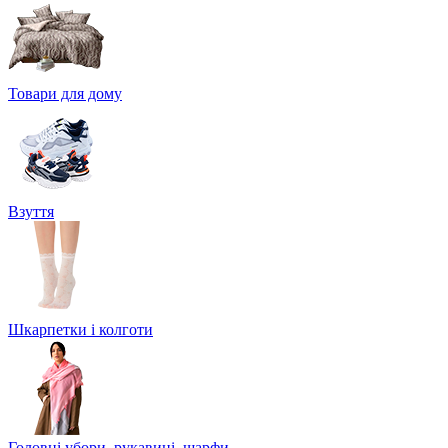
Товари для дому
Взуття
Шкарпетки і колготи
Головні убори, рукавиці, шарфи