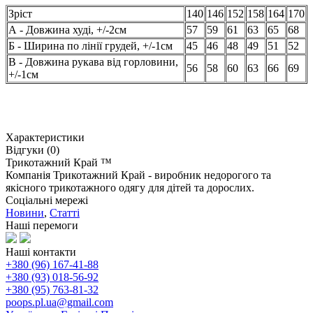
Зріст
140
146
152
158
164
170
А - Довжина худі, +/-2см
57
59
61
63
65
68
Б - Ширина по лінії грудей, +/-1см
45
46
48
49
51
52
В - Довжина рукава від горловини,
56
58
60
63
66
69
+/-1см
Характеристики
Відгуки (0)
Трикотажний Край ™
Компанія Трикотажний Край - виробник недорогого та
якісного трикотажного одягу для дітей та дорослих.
Соціальні мережі
Новини
,
Статті
Наші перемоги
Наші контакти
+380 (96) 167-41-88
+380 (93) 018-56-92
+380 (95) 763-81-32
poops.pl.ua@gmail.com