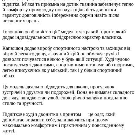
підлітка. М’яка та приємна на дотик тканина забезпечує тепло
й комфорт у прохолодну погоду, а щільність двонитки
гарантує довговічність і збереження форми навіть після
численних прань.
Головною особливістю цієї моделі є яскравий принт, який
додає індивідуальності та підкреслює характер власника.
Капюшон додає виробу спортивного настрою та захищає від
вітру й легкого дощу, а зручний крій не обмежує рухів і
дозволяє почуватися вільно у будь-якій ситуації. Худі чудово
поєднується з джинсами, спортивними штанами або шортами,
легко вписуючись як у міський, так і у більш спортивний
образ.
Ця модель ідеально підходить для школи, прогулянок,
зустрічей з друзями чи подорожей. Вона не вимагає складного
догляду, швидко стає улюбленою річчю завдяки поєднанню
стилю та зручності.
Підліткове худі з двонитки з принтом — це одяг, який
допомагає виразити себе, залишаючись при цьому
максимально комфортним і практичним у повсякденному
житті.