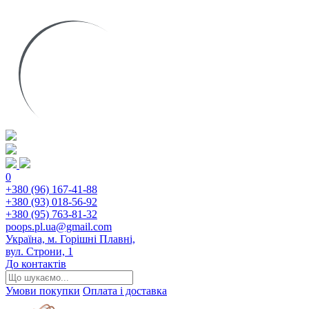
0
+380 (96) 167-41-88
+380 (93) 018-56-92
+380 (95) 763-81-32
poops.pl.ua@gmail.com
Україна, м. Горішні Плавні,
вул. Строни, 1
До контактів
Умови покупки
Оплата і доставка