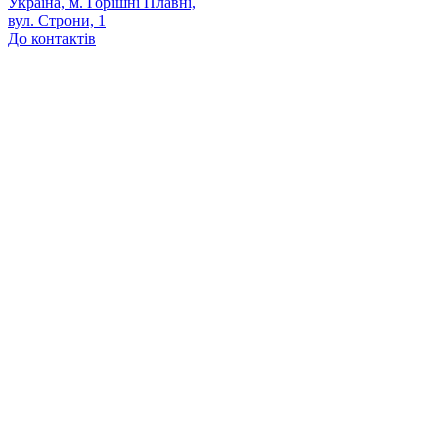
Україна, м. Горішні Плавні,
вул. Строни, 1
До контактів