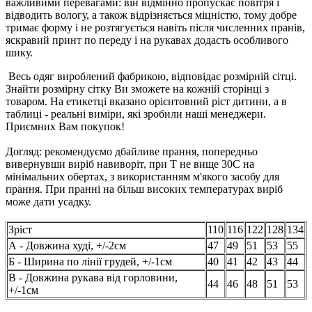
важливими перевагами: він відмінно пропускає повітря і
відводить вологу, а також відрізняється міцністю, тому добре
тримає форму і не розтягується навіть після численних пранів,
яскравий принт по переду і на рукавах додасть особливого
шику.
Весь одяг вироблений фабрикою, відповідає розмірній сітці.
Знайти розмірну сітку Ви зможете на кожній сторінці з
товаром. На етикетці вказано орієнтовний ріст дитини, а в
таблиці - реальні виміри, які зробили наші менеджери.
Приємних Вам покупок!
Догляд: рекомендуємо дбайливе прання, попередньо
вивернувши виріб навиворіт, при Т не вище 30С на
мінімальних обертах, з використанням м'якого засобу для
прання. При пранні на більш високих температурах виріб
може дати усадку.
Зріст
110
116
122
128
134
А - Довжина худі, +/-2см
47
49
51
53
55
Б - Ширина по лінії грудей, +/-1см
40
41
42
43
44
В - Довжина рукава від горловини,
44
46
48
51
53
+/-1см