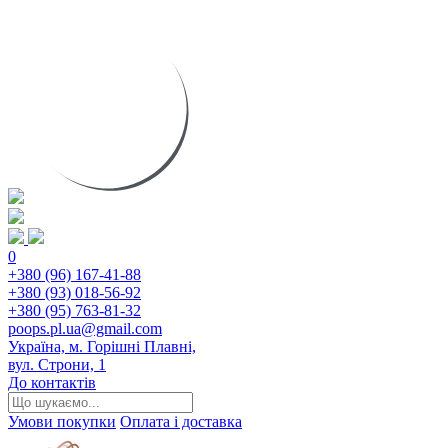
0
+380 (96) 167-41-88
+380 (93) 018-56-92
+380 (95) 763-81-32
poops.pl.ua@gmail.com
Україна, м. Горішні Плавні,
вул. Строни, 1
До контактів
Умови покупки
Оплата і доставка