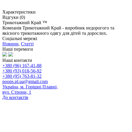
Характеристики
Відгуки (0)
Трикотажний Край ™
Компанія Трикотажний Край - виробник недорогого та
якісного трикотажного одягу для дітей та дорослих.
Соціальні мережі
Новини
,
Статті
Наші перемоги
Наші контакти
+380 (96) 167-41-88
+380 (93) 018-56-92
+380 (95) 763-81-32
poops.pl.ua@gmail.com
Україна, м. Горішні Плавні,
вул. Строни, 1
До контактів