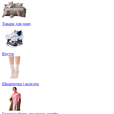
Товари для дому
Взуття
Шкарпетки і колготи
Головні убори, рукавиці, шарфи