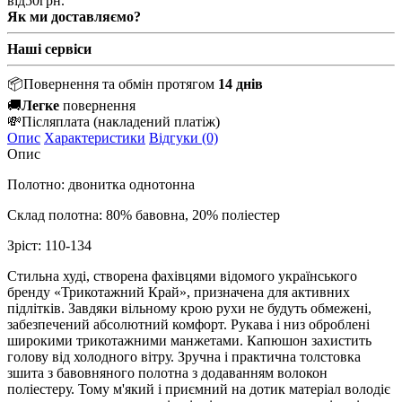
від
50
грн.
Як ми доставляємо?
Наші сервіси
📦
Повернення та обмін протягом
14 днів
🚚
Легке
повернення
💸
Післяплата
(накладений платіж)
Опис
Характеристики
Відгуки (0)
Опис
Полотно: двонитка однотонна
Склад полотна: 80% бавовна, 20% поліестер
Зріст: 110-134
Стильна худі, створена фахівцями відомого українського
бренду «Трикотажний Край», призначена для активних
підлітків. Завдяки вільному крою рухи не будуть обмежені,
забезпечений абсолютний комфорт. Рукава і низ оброблені
широкими трикотажними манжетами.
Капюшон захистить
голову від холодного вітру. Зручна і практична толстовка
зшита з бавовняного полотна з додаванням волокон
поліестеру. Тому м'який і приємний на дотик матеріал володіє