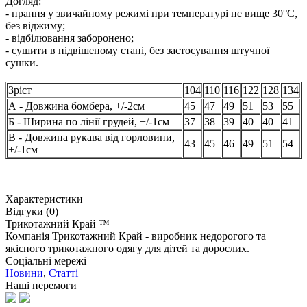
Догляд:
- прання у звичайному режимі при температурі не вище 30°C,
без віджиму;
- відбілювання заборонено;
- сушити в підвішеному стані, без застосування штучної
сушки.
Зріст
104
110
116
122
128
134
А - Довжина бомбера, +/-2см
45
47
49
51
53
55
Б - Ширина по лінії грудей, +/-1см
37
38
39
40
40
41
В - Довжина рукава від горловини,
43
45
46
49
51
54
+/-1см
Характеристики
Відгуки (0)
Трикотажний Край ™
Компанія Трикотажний Край - виробник недорогого та
якісного трикотажного одягу для дітей та дорослих.
Соціальні мережі
Новини
,
Статті
Наші перемоги