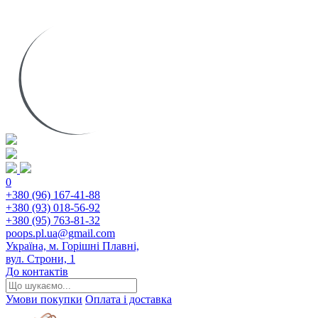
0
+380 (96) 167-41-88
+380 (93) 018-56-92
+380 (95) 763-81-32
poops.pl.ua@gmail.com
Україна, м. Горішні Плавні,
вул. Строни, 1
До контактів
Умови покупки
Оплата і доставка