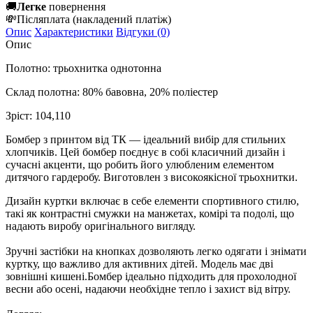
🚚
Легке
повернення
💸
Післяплата
(накладений платіж)
Опис
Характеристики
Відгуки (0)
Опис
Полотно: трьохнитка однотонна
Склад полотна: 80% бавовна, 20% поліестер
Зріст: 104,110
Бомбер з принтом від ТК — ідеальний вибір для стильних
хлопчиків. Цей бомбер поєднує в собі класичний дизайн і
сучасні акценти, що робить його улюбленим елементом
дитячого гардеробу. Виготовлен з високоякісної трьохнитки.
Дизайн куртки включає в себе елементи спортивного стилю,
такі як контрастні смужки на манжетах, комірі та подолі, що
надають виробу оригінального вигляду.
Зручні застібки на кнопках дозволяють легко одягати і знімати
куртку, що важливо для активних дітей. Модель має дві
зовнішні кишені.Бомбер ідеально підходить для прохолодної
весни або осені, надаючи необхідне тепло і захист від вітру.