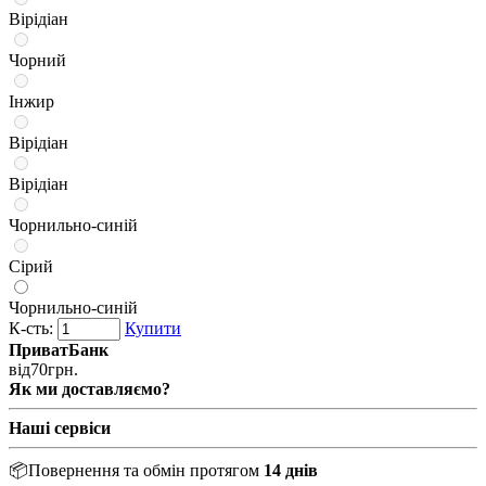
Вірідіан
Чорний
Інжир
Вірідіан
Вірідіан
Чорнильно-синій
Сірий
Чорнильно-синій
К-сть:
Купити
ПриватБанк
від
70
грн.
Як ми доставляємо?
Наші сервіси
📦
Повернення та обмін протягом
14 днів