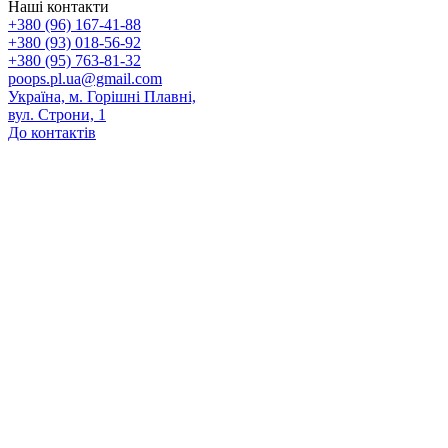
Наші контакти
+380 (96) 167-41-88
+380 (93) 018-56-92
+380 (95) 763-81-32
poops.pl.ua@gmail.com
Україна, м. Горішні Плавні,
вул. Строни, 1
До контактів