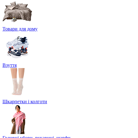
Товари для дому
Взуття
Шкарпетки і колготи
Головні убори, рукавиці, шарфи