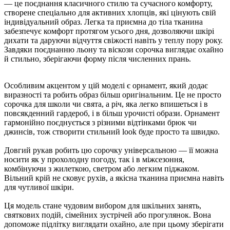
— це поєднання класичного стилю та сучасного комфорту,
створене спеціально для активних хлопців, які цінують свій
індивідуальний образ. Легка та приємна до тіла тканина
забезпечує комфорт протягом усього дня, дозволяючи шкірі
дихати та даруючи відчуття свіжості навіть у теплу пору року.
Завдяки поєднанню льону та віскози сорочка виглядає охайно
й стильно, зберігаючи форму після численних прань.
Особливим акцентом у цій моделі є орнамент, який додає
виразності та робить образ більш оригінальним. Це не просто
сорочка для школи чи свята, а річ, яка легко впишеться і в
повсякденний гардероб, і в більш урочисті образи. Орнамент
гармонійно поєднується з різними відтінками брюк чи
джинсів, тож створити стильний look буде просто та швидко.
Довгий рукав робить цю сорочку універсальною — її можна
носити як у прохолодну погоду, так і в міжсезоння,
комбінуючи з жилеткою, светром або легким піджаком.
Вільний крій не сковує рухів, а якісна тканина приємна навіть
для чутливої шкіри.
Ця модель стане чудовим вибором для шкільних занять,
святкових подій, сімейних зустрічей або прогулянок. Вона
допоможе підлітку виглядати охайно, але при цьому зберігати