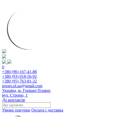
0
+380 (96) 167-41-88
+380 (93) 018-56-92
+380 (95) 763-81-32
poops.pl.ua@gmail.com
Україна, м. Горішні Плавні,
вул. Строни, 1
До контактів
Умови покупки
Оплата і доставка