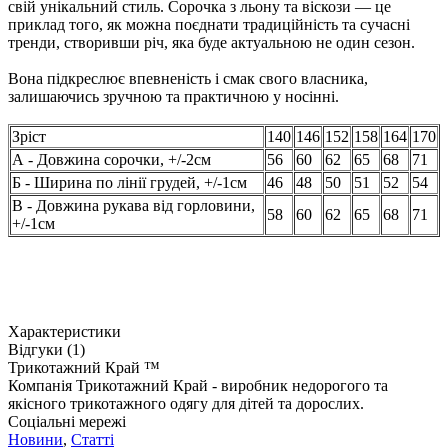
свій унікальний стиль. Сорочка з льону та віскози — це
приклад того, як можна поєднати традиційність та сучасні
тренди, створивши річ, яка буде актуальною не один сезон.
Вона підкреслює впевненість і смак свого власника,
залишаючись зручною та практичною у носінні.
Зріст
140
146
152
158
164
170
А - Довжина сорочки, +/-2см
56
60
62
65
68
71
Б - Ширина по лінії грудей, +/-1см
46
48
50
51
52
54
В - Довжина рукава від горловини,
58
60
62
65
68
71
+/-1см
Характеристики
Відгуки (1)
Трикотажний Край ™
Компанія Трикотажний Край - виробник недорогого та
якісного трикотажного одягу для дітей та дорослих.
Соціальні мережі
Новини
,
Статті