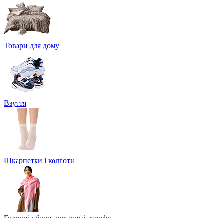
Товари для дому
Взуття
Шкарпетки і колготи
Головні убори, рукавиці, шарфи