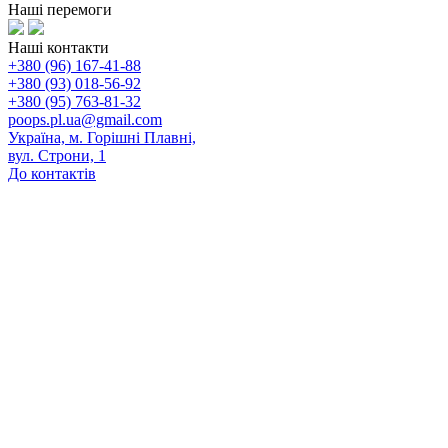
Наші перемоги
Наші контакти
+380 (96) 167-41-88
+380 (93) 018-56-92
+380 (95) 763-81-32
poops.pl.ua@gmail.com
Україна, м. Горішні Плавні,
вул. Строни, 1
До контактів