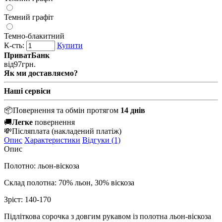
Темний графіт
Темно-блакитний
К-сть:
Купити
ПриватБанк
від
97
грн.
Як ми доставляємо?
Наші сервіси
📦
Повернення та обмін протягом
14 днів
🚚
Легке
повернення
💸
Післяплата
(накладений платіж)
Опис
Характеристики
Відгуки (1)
Опис
Полотно: льон-віскоза
Склад полотна: 70% льон, 30% віскоза
Зріст: 140-170
Підліткова сорочка з довгим рукавом із полотна льон-віскоза