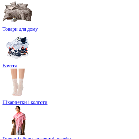
Товари для дому
Взуття
Шкарпетки і колготи
Головні убори, рукавиці, шарфи