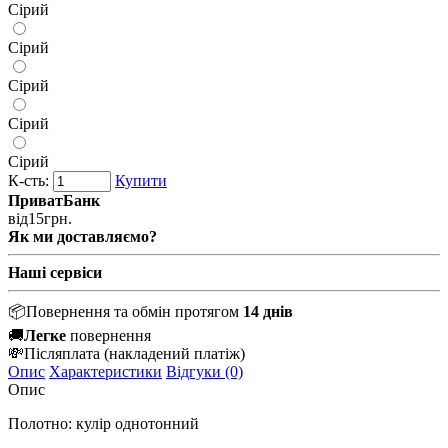
Сірий
Сірий
Сірий
Сірий
Сірий
К-сть:
Купити
ПриватБанк
від
15
грн.
Як ми доставляємо?
Наші сервіси
📦
Повернення та обмін протягом
14 днів
🚚
Легке
повернення
💸
Післяплата
(накладений платіж)
Опис
Характеристики
Відгуки (0)
Опис
Полотно: кулір однотонний