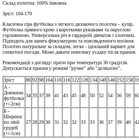
Склад полотна: 100% бавовна
Зріст: 104-170
Класична сіра футболка з легкого дихаючого полотна – кулір.
Футболка прямого крою з короткими рукавами та округлою
горловиною. Універсальна річ в гардеробі дівчаток і хлопчикі.
Підходить для занять фізкультурою та повсякденного носіння.
Полотно натуральне за складом, легке - ідеальний варіант для
спекотної погоди. Може давати невелику усадку після прання.
Рекомендації з догляду: прати при температурі 30 градусів.
Допускається прання у режимі "ручне" або "делікатне".
Зріст
86
92
98
104
110
116
122
128
134
140
146
152
158
1
А -
Довжина
34
35
37
39
41
43
45
48
50
52
54
56
59
6
футболки
(+/-2см)
Б -
Ширина
по лінії
27
28
29
30
31
32
32
33
33
36
37
39
40
4
грудей
(+/-1см)