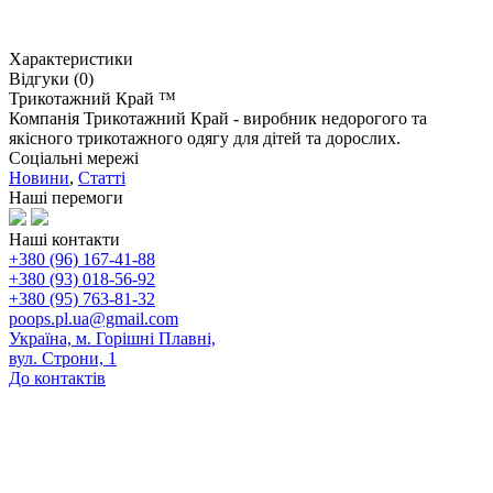
Характеристики
Відгуки (0)
Трикотажний Край ™
Компанія Трикотажний Край - виробник недорогого та
якісного трикотажного одягу для дітей та дорослих.
Соціальні мережі
Новини
,
Статті
Наші перемоги
Наші контакти
+380 (96) 167-41-88
+380 (93) 018-56-92
+380 (95) 763-81-32
poops.pl.ua@gmail.com
Україна, м. Горішні Плавні,
вул. Строни, 1
До контактів