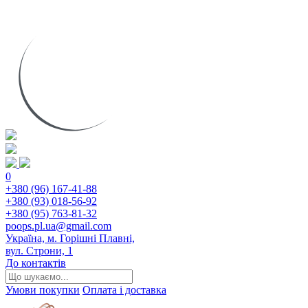
0
+380 (96) 167-41-88
+380 (93) 018-56-92
+380 (95) 763-81-32
poops.pl.ua@gmail.com
Україна, м. Горішні Плавні,
вул. Строни, 1
До контактів
Умови покупки
Оплата і доставка