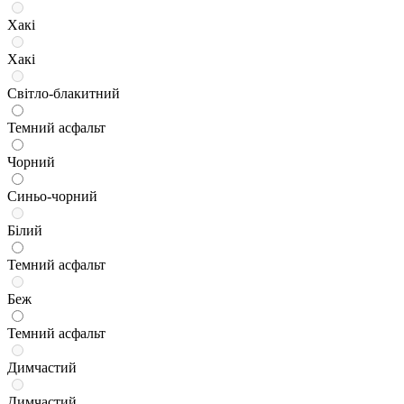
Хакі
Хакі
Світло-блакитний
Темний асфальт
Чорний
Синьо-чорний
Білий
Темний асфальт
Беж
Темний асфальт
Димчастий
Димчастий