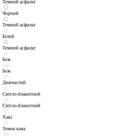
Темний асфальт
Чорний
Темний асфальт
Білий
Темний асфальт
Беж
Беж
Димчастий
Світло-блакитний
Світло-блакитний
Хакі
Темна кава