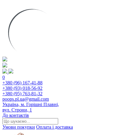
0
+380 (96) 167-41-88
+380 (93) 018-56-92
+380 (95) 763-81-32
poops.pl.ua@gmail.com
Україна, м. Горішні Плавні,
вул. Строни, 1
До контактів
Умови покупки
Оплата і доставка