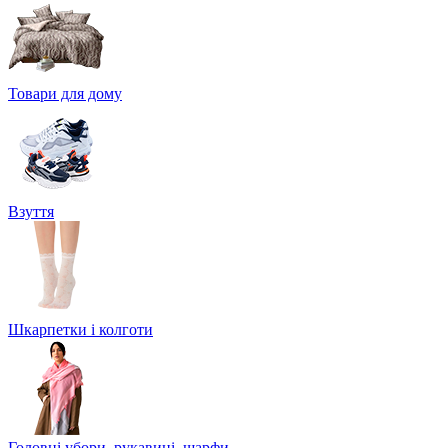
Товари для дому
Взуття
Шкарпетки і колготи
Головні убори, рукавиці, шарфи