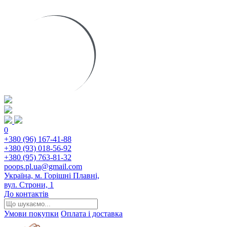
0
+380 (96) 167-41-88
+380 (93) 018-56-92
+380 (95) 763-81-32
poops.pl.ua@gmail.com
Україна, м. Горішні Плавні,
вул. Строни, 1
До контактів
Умови покупки
Оплата і доставка