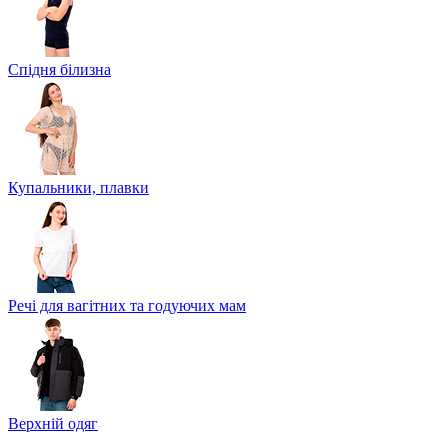
Спідня білизна
Купальники, плавки
Речі для вагітних та годуючих мам
Верхній одяг