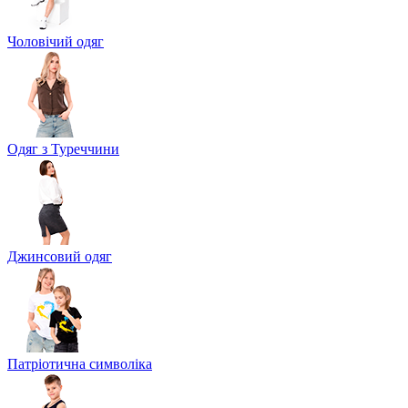
Чоловічий одяг
Одяг з Туреччини
Джинсовий одяг
Патріотична символіка