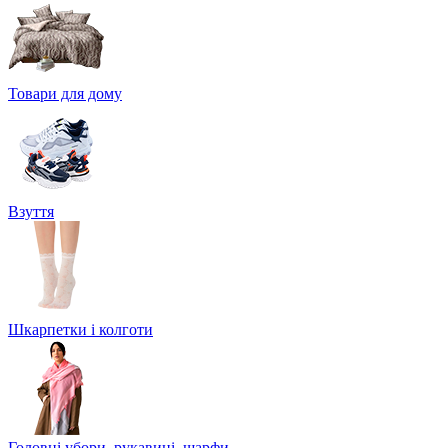
Товари для дому
Взуття
Шкарпетки і колготи
Головні убори, рукавиці, шарфи