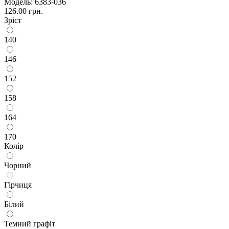
Модель:
6383-036
126.00 грн.
Зріст
140
146
152
158
164
170
Колір
Чорний
Гірчиця
Білий
Темний графіт