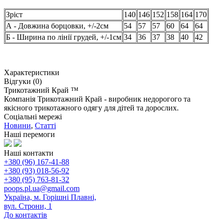
Зріст
140
146
152
158
164
170
А - Довжина борцовки, +/-2см
54
57
57
60
64
64
Б - Ширина по лінії грудей, +/-1см
34
36
37
38
40
42
Характеристики
Відгуки (0)
Трикотажний Край ™
Компанія Трикотажний Край - виробник недорогого та
якісного трикотажного одягу для дітей та дорослих.
Соціальні мережі
Новини
,
Статті
Наші перемоги
Наші контакти
+380 (96) 167-41-88
+380 (93) 018-56-92
+380 (95) 763-81-32
poops.pl.ua@gmail.com
Україна, м. Горішні Плавні,
вул. Строни, 1
До контактів