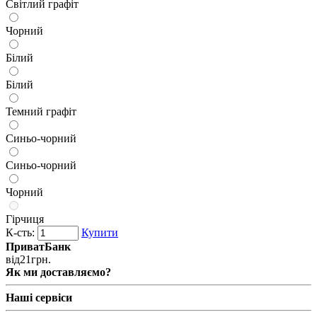
Світлий графіт
Чорний
Білий
Білий
Темний графіт
Синьо-чорний
Синьо-чорний
Чорний
Гірчиця
К-сть:
Купити
ПриватБанк
від
21
грн.
Як ми доставляємо?
Наші сервіси