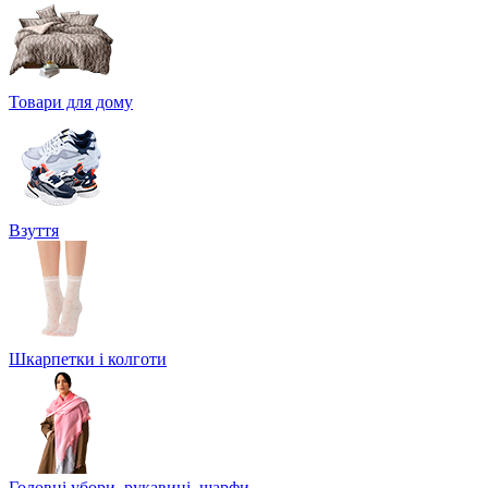
Товари для дому
Взуття
Шкарпетки і колготи
Головні убори, рукавиці, шарфи