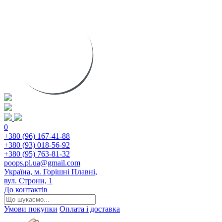
0
+380 (96) 167-41-88
+380 (93) 018-56-92
+380 (95) 763-81-32
poops.pl.ua@gmail.com
Україна, м. Горішні Плавні,
вул. Строни, 1
До контактів
Умови покупки
Оплата і доставка