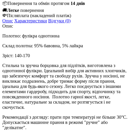
📦
Повернення та обмін протягом
14 днів
🚚
Легке
повернення
💸
Післяплата
(накладений платіж)
Опис
Характеристики
Відгуки (0)
Опис
Полотно: фулікра однотонна
Склад полотна: 95% бавовна, 5% лайкра
Зріст:
140-170
Стильна та зручна борцовка для підлітків, виготовлена з
однотонної фулікри. Ідеальний вибір для активних хлопчиків,
що забезпечує комфорт та свободу рухів. Зручна у носінні, не
викликає подразнень, добре тримає форму після прання,
ідеальна для будь-якого сезону. Легко поєднується з іншими
елементами гардеробу, підходить для спорту, відпочинку та
повсякденного носіння.
Полотно гарної якості, легке,
еластичне, натуральне за складом, не розтягується і не
скочується.
Рекомендації з догляду: прати при температурі не більше 30°C.
Допускається машинне прання в режимі "ручне" або
"делікатне".