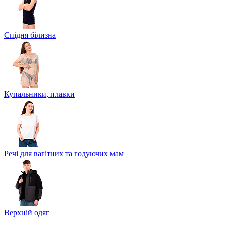
Спідня білизна
Купальники, плавки
Речі для вагітних та годуючих мам
Верхній одяг