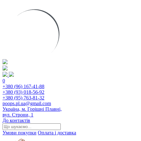
0
+380 (96) 167-41-88
+380 (93) 018-56-92
+380 (95) 763-81-32
poops.pl.ua@gmail.com
Україна, м. Горішні Плавні,
вул. Строни, 1
До контактів
Умови покупки
Оплата і доставка