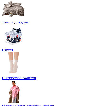
Товари для дому
Взуття
Шкарпетки і колготи
Головні убори, рукавиці, шарфи