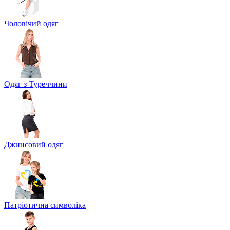
Чоловічий одяг
Одяг з Туреччини
Джинсовий одяг
Патріотична символіка