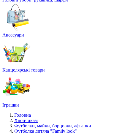
Аксесуари
Канцелярські товари
Іграшки
Головна
Хлопчикам
Футболки, майки, борцовки, афганки
Футболка дитяча "Family look"