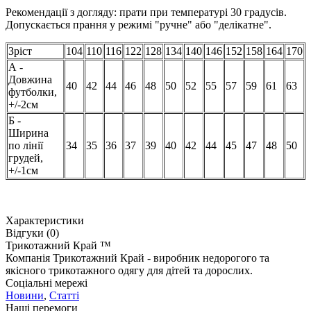
Рекомендації з догляду: прати при температурі 30 градусів.
Допускається прання у режимі "ручне" або "делікатне".
Зріст
104
110
116
122
128
134
140
146
152
158
164
170
А -
Довжина
40
42
44
46
48
50
52
55
57
59
61
63
футболки,
+/-2см
Б -
Ширина
по лінії
34
35
36
37
39
40
42
44
45
47
48
50
грудей,
+/-1см
Характеристики
Відгуки (0)
Трикотажний Край ™
Компанія Трикотажний Край - виробник недорогого та
якісного трикотажного одягу для дітей та дорослих.
Соціальні мережі
Новини
,
Статті
Наші перемоги