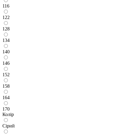
116
122
128
134
140
146
152
158
164
170
Колір
Сірий