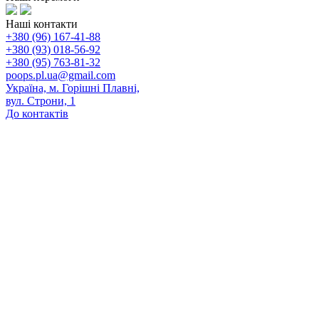
Наші контакти
+380 (96) 167-41-88
+380 (93) 018-56-92
+380 (95) 763-81-32
poops.pl.ua@gmail.com
Україна, м. Горішні Плавні,
вул. Строни, 1
До контактів