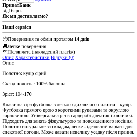
ПриватБанк
від
16
грн.
Як ми доставляємо?
Наші сервіси
📦
Повернення та обмін протягом
14 днів
🚚
Легке
повернення
💸
Післяплата
(накладений платіж)
Опис
Характеристики
Відгуки (0)
Опис
Полотно: кулір сірий
Склад полотна: 100% бавовна
Зріст: 104-170
Класична сіра футболка з легкого дихаючого полотна – кулір.
Футболка прямого крою з короткими рукавами та округлою
горловиною. Універсальна річ в гардеробі дівчаток і хлопчикі.
Підходить для занять фізкультурою та повсякденного носіння.
Полотно натуральне за складом, легке - ідеальний варіант для
спекотної погоди. Може давати невелику усадку після прання.