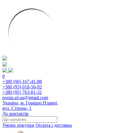
0
+380 (96) 167-41-88
+380 (93) 018-56-92
+380 (95) 763-81-32
poops.pl.ua@gmail.com
Україна, м. Горішні Плавні,
вул. Строни, 1
До контактів
Умови покупки
Оплата і доставка