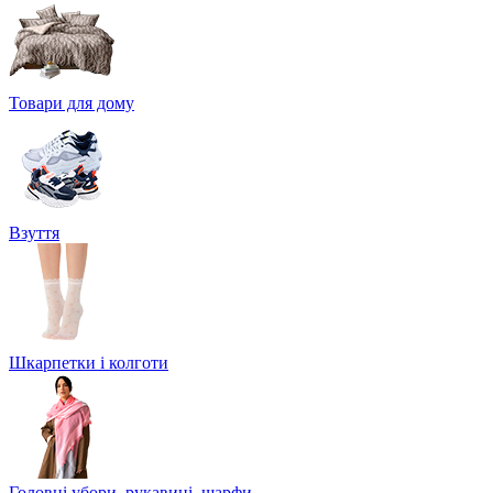
Товари для дому
Взуття
Шкарпетки і колготи
Головні убори, рукавиці, шарфи