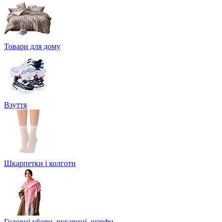
Товари для дому
Взуття
Шкарпетки і колготи
Головні убори, рукавиці, шарфи