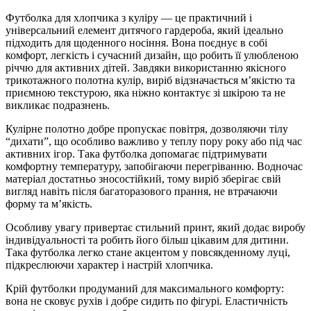
Футболка для хлопчика з куліру — це практичний і
універсальний елемент дитячого гардероба, який ідеально
підходить для щоденного носіння. Вона поєднує в собі
комфорт, легкість і сучасний дизайн, що робить її улюбленою
річчю для активних дітей. Завдяки використанню якісного
трикотажного полотна кулір, виріб відзначається м’якістю та
приємною текстурою, яка ніжно контактує зі шкірою та не
викликає подразнень.
Кулірне полотно добре пропускає повітря, дозволяючи тілу
“дихати”, що особливо важливо у теплу пору року або під час
активних ігор. Така футболка допомагає підтримувати
комфортну температуру, запобігаючи перегріванню. Водночас
матеріал достатньо зносостійкий, тому виріб зберігає свій
вигляд навіть після багаторазового прання, не втрачаючи
форму та м’якість.
Особливу увагу привертає стильний принт, який додає виробу
індивідуальності та робить його більш цікавим для дитини.
Така футболка легко стане акцентом у повсякденному луці,
підкреслюючи характер і настрій хлопчика.
Крій футболки продуманий для максимального комфорту:
вона не сковує рухів і добре сидить по фігурі. Еластичність