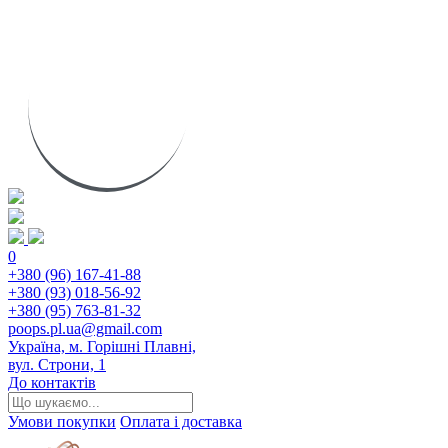
0
+380 (96) 167-41-88
+380 (93) 018-56-92
+380 (95) 763-81-32
poops.pl.ua@gmail.com
Україна, м. Горішні Плавні,
вул. Строни, 1
До контактів
Умови покупки
Оплата і доставка