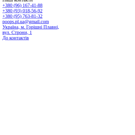
+380 (96) 167-41-88
+380 (93) 018-56-92
+380 (95) 763-81-32
poops.pl.ua@gmail.com
Україна, м. Горішні Плавні,
вул. Строни, 1
До контактів