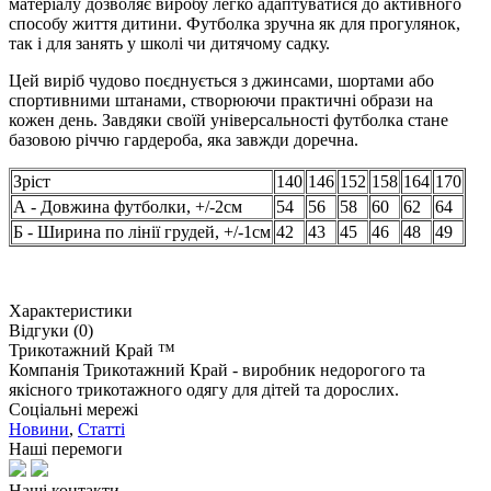
матеріалу дозволяє виробу легко адаптуватися до активного
способу життя дитини. Футболка зручна як для прогулянок,
так і для занять у школі чи дитячому садку.
Цей виріб чудово поєднується з джинсами, шортами або
спортивними штанами, створюючи практичні образи на
кожен день. Завдяки своїй універсальності футболка стане
базовою річчю гардероба, яка завжди доречна.
Зріст
140
146
152
158
164
170
А - Довжина футболки, +/-2см
54
56
58
60
62
64
Б - Ширина по лінії грудей, +/-1см
42
43
45
46
48
49
Характеристики
Відгуки (0)
Трикотажний Край ™
Компанія Трикотажний Край - виробник недорогого та
якісного трикотажного одягу для дітей та дорослих.
Соціальні мережі
Новини
,
Статті
Наші перемоги
Наші контакти