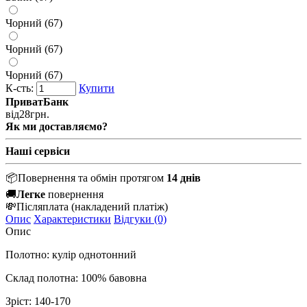
Чорний (67)
Чорний (67)
Чорний (67)
К-сть:
Купити
ПриватБанк
від
28
грн.
Як ми доставляємо?
Наші сервіси
📦
Повернення та обмін протягом
14 днів
🚚
Легке
повернення
💸
Післяплата
(накладений платіж)
Опис
Характеристики
Відгуки (0)
Опис
Полотно: кулір однотонний
Склад полотна: 100% бавовна
Зріст: 140-170