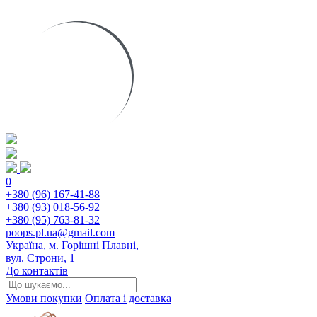
0
+380 (96) 167-41-88
+380 (93) 018-56-92
+380 (95) 763-81-32
poops.pl.ua@gmail.com
Україна, м. Горішні Плавні,
вул. Строни, 1
До контактів
Умови покупки
Оплата і доставка