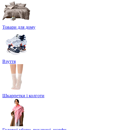
Товари для дому
Взуття
Шкарпетки і колготи
Головні убори, рукавиці, шарфи