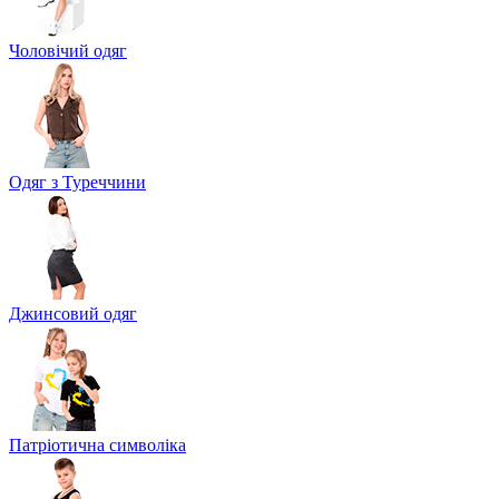
Чоловічий одяг
Одяг з Туреччини
Джинсовий одяг
Патріотична символіка