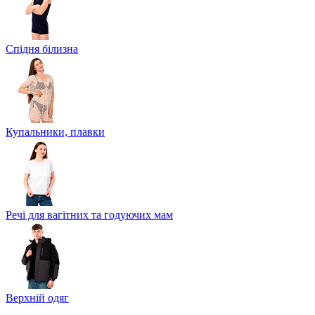
Спідня білизна
Купальники, плавки
Речі для вагітних та годуючих мам
Верхній одяг