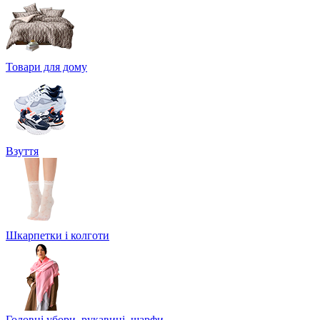
Товари для дому
Взуття
Шкарпетки і колготи
Головні убори, рукавиці, шарфи