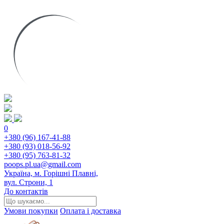
0
+380 (96) 167-41-88
+380 (93) 018-56-92
+380 (95) 763-81-32
poops.pl.ua@gmail.com
Україна, м. Горішні Плавні,
вул. Строни, 1
До контактів
Умови покупки
Оплата і доставка