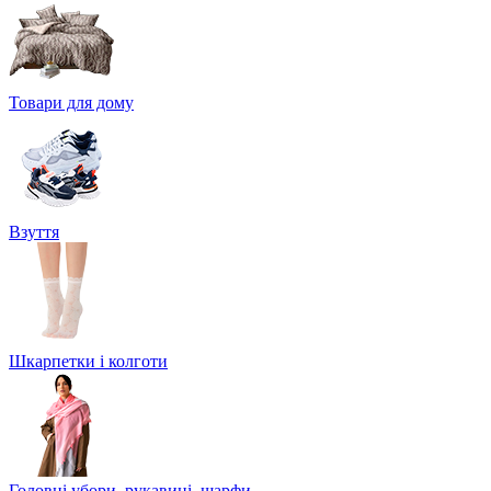
Товари для дому
Взуття
Шкарпетки і колготи
Головні убори, рукавиці, шарфи