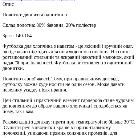
Опис
Полотно: двонитка однотонна
Склад полотна: 80% бавовна, 20% поліестер
Зріст: 140-164
Футболка для хлопчика з накатом - це якісний і зручний одяг,
що ідеально підходить для повсякденного носіння. На спині
розташований стильний та яскравий накатний малюнок, який
надає їй оригінальності. Футболка виготовлена ​​з однотонної
двонитки.
Полотно гарної якості. Тому, при правильному догляді,
футболку можна буде носити не один сезон. Може давати
невелику усадку після прання.
Цей стильний і практичний елемент гардероба стане чудовим
доповненням до образу вашого хлопчика і сподобається як
йому, так і вам.
Рекомендації з догляду: прати при температурі не більше 30°C.
Сушити речі з двонитки краще в горизонтальному
положенні, уникаючи прямих сонячних променів, для