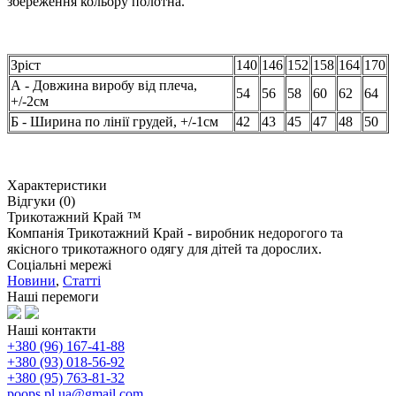
збереження кольору полотна.
Зріст
140
146
152
158
164
170
А - Довжина виробу від плеча,
54
56
58
60
62
64
+/-2см
Б - Ширина по лінії грудей, +/-1см
42
43
45
47
48
50
Характеристики
Відгуки (0)
Трикотажний Край ™
Компанія Трикотажний Край - виробник недорогого та
якісного трикотажного одягу для дітей та дорослих.
Соціальні мережі
Новини
,
Статті
Наші перемоги
Наші контакти
+380 (96) 167-41-88
+380 (93) 018-56-92
+380 (95) 763-81-32
poops.pl.ua@gmail.com