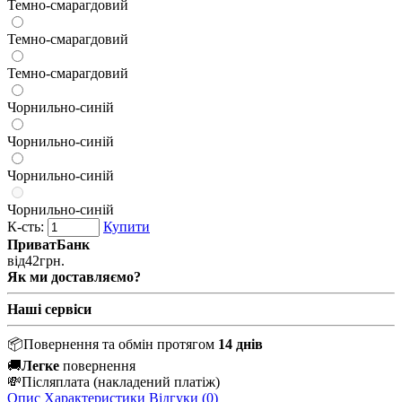
Темно-смарагдовий
Темно-смарагдовий
Темно-смарагдовий
Чорнильно-синій
Чорнильно-синій
Чорнильно-синій
Чорнильно-синій
К-сть:
Купити
ПриватБанк
від
42
грн.
Як ми доставляємо?
Наші сервіси
📦
Повернення та обмін протягом
14 днів
🚚
Легке
повернення
💸
Післяплата
(накладений платіж)
Опис
Характеристики
Відгуки (0)