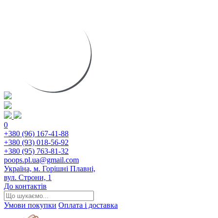
0
+380 (96) 167-41-88
+380 (93) 018-56-92
+380 (95) 763-81-32
poops.pl.ua@gmail.com
Україна, м. Горішні Плавні,
вул. Строни, 1
До контактів
Умови покупки
Оплата і доставка