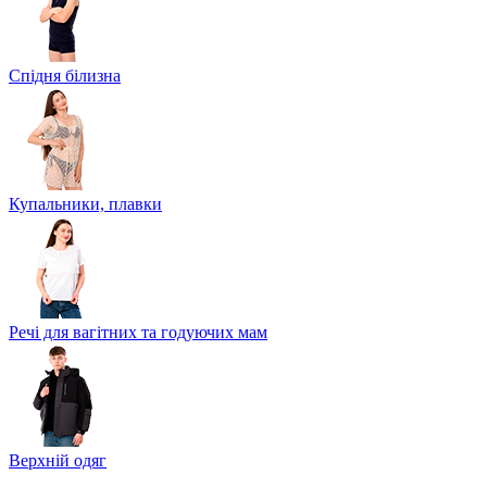
Спідня білизна
Купальники, плавки
Речі для вагітних та годуючих мам
Верхній одяг