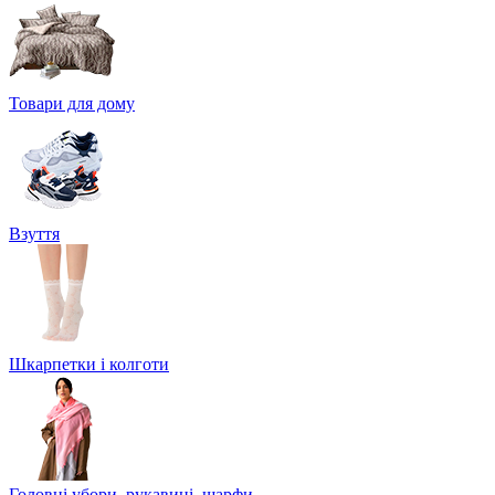
Товари для дому
Взуття
Шкарпетки і колготи
Головні убори, рукавиці, шарфи