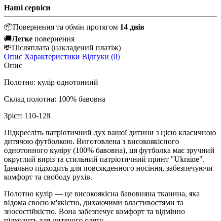
Наші сервіси
📦
Повернення та обмін протягом
14 днів
🚚
Легке
повернення
💸
Післяплата
(накладений платіж)
Опис
Характеристики
Відгуки (0)
Опис
Полотно: кулір однотонний
Склад полотна: 100% бавовна
Зріст: 110-128
Підкресліть патріотичний дух вашої дитини з цією класичною
дитячою футболкою. Виготовлена з високоякісного
однотонного куліру (100% бавовна), ця футболка має зручний
округлий виріз та стильний патріотичний принт "Ukraine".
Ідеально підходить для повсякденного носіння, забезпечуючи
комфорт та свободу рухів.
Полотно кулір — це високоякісна бавовняна тканина, яка
відома своєю м'якістю, дихаючими властивостями та
зносостійкістю. Вона забезпечує комфорт та відмінно
підходить для дитячого одягу.