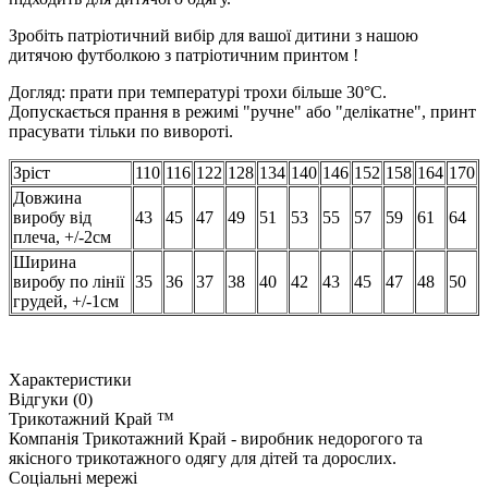
Зробіть патріотичний вибір для вашої дитини з нашою
дитячою футболкою з патріотичним принтом !
Догляд: прати при температурі трохи більше 30°C.
Допускається прання в режимі "ручне" або "делікатне", принт
прасувати тільки по вивороті.
Зріст
110
116
122
128
134
140
146
152
158
164
170
Довжина
виробу від
43
45
47
49
51
53
55
57
59
61
64
плеча, +/-2см
Ширина
виробу по лінії
35
36
37
38
40
42
43
45
47
48
50
грудей, +/-1см
Характеристики
Відгуки (0)
Трикотажний Край ™
Компанія Трикотажний Край - виробник недорогого та
якісного трикотажного одягу для дітей та дорослих.
Соціальні мережі