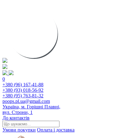
0
+380 (96) 167-41-88
+380 (93) 018-56-92
+380 (95) 763-81-32
poops.pl.ua@gmail.com
Україна, м. Горішні Плавні,
вул. Строни, 1
До контактів
Умови покупки
Оплата і доставка