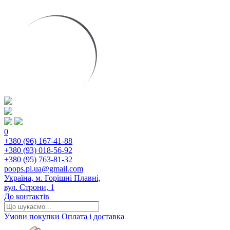
0
+380 (96) 167-41-88
+380 (93) 018-56-92
+380 (95) 763-81-32
poops.pl.ua@gmail.com
Україна, м. Горішні Плавні,
вул. Строни, 1
До контактів
Умови покупки
Оплата і доставка