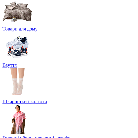
Товари для дому
Взуття
Шкарпетки і колготи
Головні убори, рукавиці, шарфи