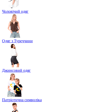
Чоловічий одяг
Одяг з Туреччини
Джинсовий одяг
Патріотична символіка