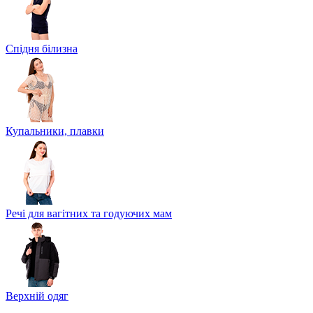
Спідня білизна
Купальники, плавки
Речі для вагітних та годуючих мам
Верхній одяг