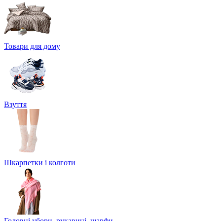
Товари для дому
Взуття
Шкарпетки і колготи
Головні убори, рукавиці, шарфи