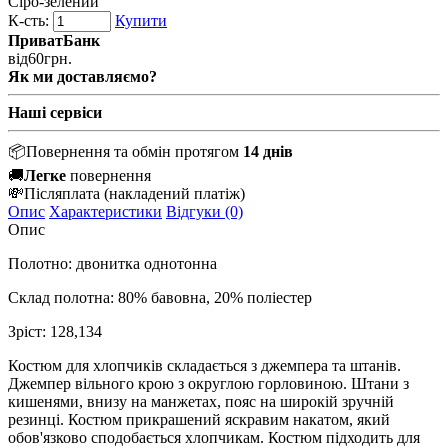
Сіро-зелений
К-сть:
Купити
ПриватБанк
від
60
грн.
Як ми доставляємо?
Наші сервіси
📦
Повернення та обмін протягом
14 днів
🚚
Легке
повернення
💸
Післяплата
(накладений платіж)
Опис
Характеристики
Відгуки (0)
Опис
Полотно: двонитка однотонна
Склад полотна: 80% бавовна, 20% поліестер
Зріст: 128,134
Костюм для хлопчиків складається з джемпера та штанів.
Джемпер вільного крою з округлою горловиною. Штани з
кишенями, внизу на манжетах, пояс на широкій зручній
резинці. Костюм прикрашений яскравим накатом, який
обов'язково сподобається хлопчикам. Костюм підходить для