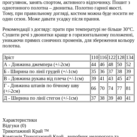
прогулянок, занять спортом, активного відпочинку. Пошит з
однотонного полотна – двонитка. Полотно гарної якості.
Тому, при правильному догляді, костюм можна буде носити не
один сезон. Може давати усадку після прання.
Рекомендації з догляду: прати при температурі не більше 30°C.
Сушити речі з двонитки краще в горизонтальному положенні,
уникаючи прямих сонячних променів, для збереження кольору
полотна.
Зріст
110
116
122
128
134
А - Довжина джемпера (+/-2см)
44
46
48
50
52
Б - Ширина по лінії грудей (+/-1см)
35
36
37
38
39
В - Довжина рукава від плеча (+/-1см)
39
41
43
45
47
Г - Довжина штанів по бічному шву
66
70
74
77
81
(+/-2см)
Д - Ширина по лінії стегон (+/-1см)
37
38
39
40
41
Характеристики
Відгуки (0)
Трикотажний Край ™
Компанія Трикотажний Край - виробник недорогого та