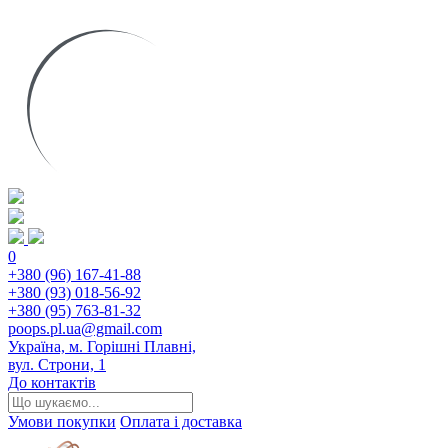
0
+380 (96) 167-41-88
+380 (93) 018-56-92
+380 (95) 763-81-32
poops.pl.ua@gmail.com
Україна, м. Горішні Плавні,
вул. Строни, 1
До контактів
Умови покупки
Оплата і доставка