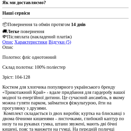
Як ми доставляємо?
Наші сервіси
📦
Повернення та обмін протягом
14 днів
🚚
Легке
повернення
💸
Післяплата
(накладений платіж)
Опис
Характеристики
Відгуки (5)
Опис
Полотно: фліс однотонний
Склад полотна: 100% поліестер
Зріст: 104-128
Костюм для хлопчика популярного українського бренду
«Трикотажний Край» - вдале придбання для гардеробу вашої
модної та енергійної дитини. Це сучасний ансамбль, в якому
можна гуляти парком, займатися фізкультурою, йти на
прогулянку з друзями.
Комплект складається із двох виробів; куртка на блискавці з
двома бічними кишенями - листочками, глибокий каптур по
низу та на рукавах гумка, штани звужені, мають дві бічні
кишені, пояс та манжети на гумці. На передній поличці