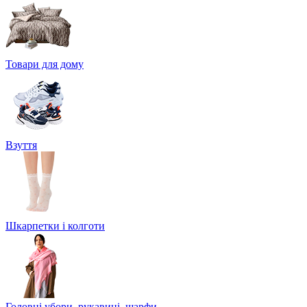
Товари для дому
Взуття
Шкарпетки і колготи
Головні убори, рукавиці, шарфи