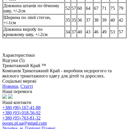
Довжина штанів по бічному
52
57
60
64
67
71
75
79
шву, +/-2см
Ширина по лінії стегон,
35
35
36
37
38
39
40
42
+/-1см
Довжина виробу по
34
37
40
43
46
49
53
57
кроковому шву, +/-2см
Характеристики
Відгуки (5)
Трикотажний Край ™
Компанія Трикотажний Край - виробник недорогого та
якісного трикотажного одягу для дітей та дорослих.
Соціальні мережі
Новини
,
Статті
Наші перемоги
Наші контакти
+380 (96) 167-41-88
+380 (93) 018-56-92
+380 (95) 763-81-32
poops.pl.ua@gmail.com
Україна, м. Горішні Плавні,