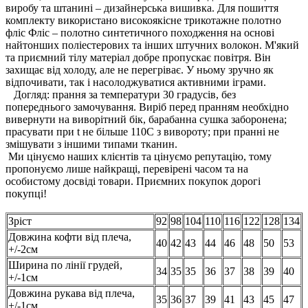
виробу та штанині – дизайнерська вишивка. Для пошиття
комплекту використано високоякісне трикотажне полотно
фліс Фліс – полотно синтетичного походження на основі
найтонших поліестерових та інших штучних волокон. М'який
та приємний тілу матеріал добре пропускає повітря. Він
захищає від холоду, але не перегріває. У ньому зручно як
відпочивати, так і насолоджуватися активними іграми.
Догляд: прання за температури 30 градусів, без
попереднього замочування. Виріб перед пранням необхідно
вивернути на виворітний бік, барабанна сушка заборонена;
прасувати при t не більше 110С з вивороту; при пранні не
змішувати з іншими типами тканин.
Ми цінуємо наших клієнтів та цінуємо репутацію, тому
пропонуємо лише найкращі, перевірені часом та на
особистому досвіді товари. Приємних покупок дорогі
покупці!
Зріст
92
98
104
110
116
122
128
134
Довжина кофти від плеча,
40
42
43
44
46
48
50
53
+/-2см
Ширина по лінії грудей,
34
35
35
36
37
38
39
40
+/-1см
Довжина рукава від плеча,
35
36
37
39
41
43
45
47
+/-1см