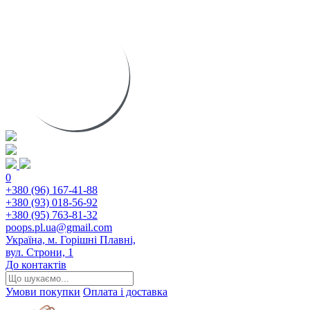
0
+380 (96) 167-41-88
+380 (93) 018-56-92
+380 (95) 763-81-32
poops.pl.ua@gmail.com
Україна, м. Горішні Плавні,
вул. Строни, 1
До контактів
Умови покупки
Оплата і доставка