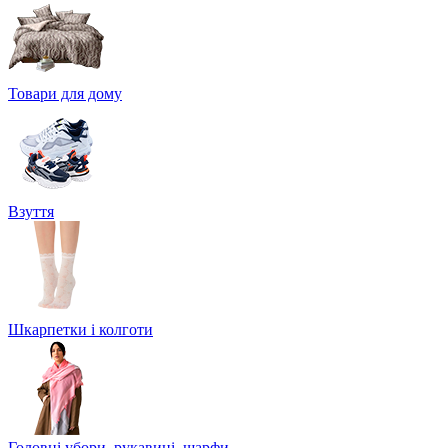
Товари для дому
Взуття
Шкарпетки і колготи
Головні убори, рукавиці, шарфи