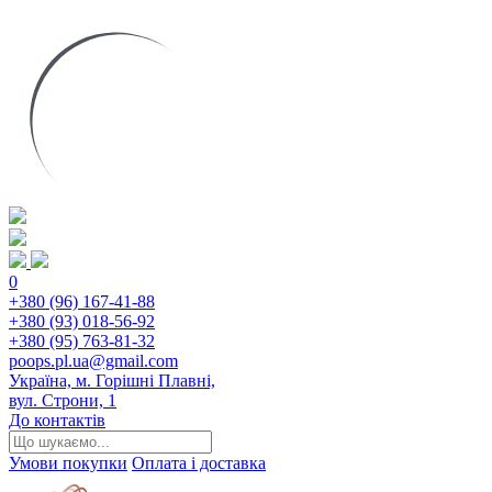
0
+380 (96) 167-41-88
+380 (93) 018-56-92
+380 (95) 763-81-32
poops.pl.ua@gmail.com
Україна, м. Горішні Плавні,
вул. Строни, 1
До контактів
Умови покупки
Оплата і доставка