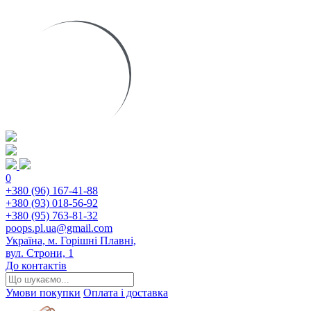
0
+380 (96) 167-41-88
+380 (93) 018-56-92
+380 (95) 763-81-32
poops.pl.ua@gmail.com
Україна, м. Горішні Плавні,
вул. Строни, 1
До контактів
Умови покупки
Оплата і доставка