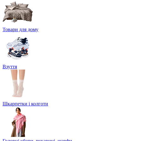
Товари для дому
Взуття
Шкарпетки і колготи
Головні убори, рукавиці, шарфи