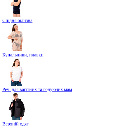
Спідня білизна
Купальники, плавки
Речі для вагітних та годуючих мам
Верхній одяг