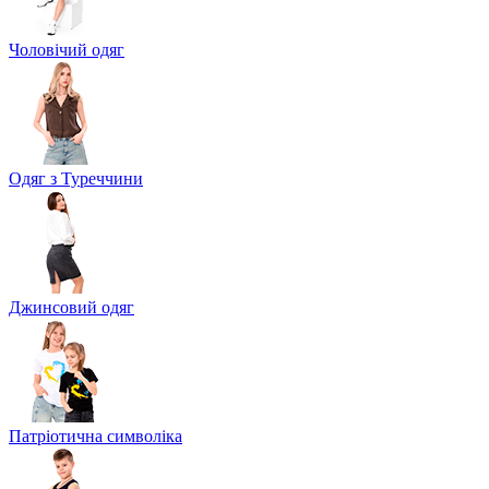
Чоловічий одяг
Одяг з Туреччини
Джинсовий одяг
Патріотична символіка