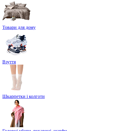
Товари для дому
Взуття
Шкарпетки і колготи
Головні убори, рукавиці, шарфи