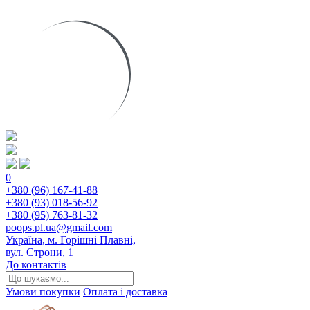
0
+380 (96) 167-41-88
+380 (93) 018-56-92
+380 (95) 763-81-32
poops.pl.ua@gmail.com
Україна, м. Горішні Плавні,
вул. Строни, 1
До контактів
Умови покупки
Оплата і доставка