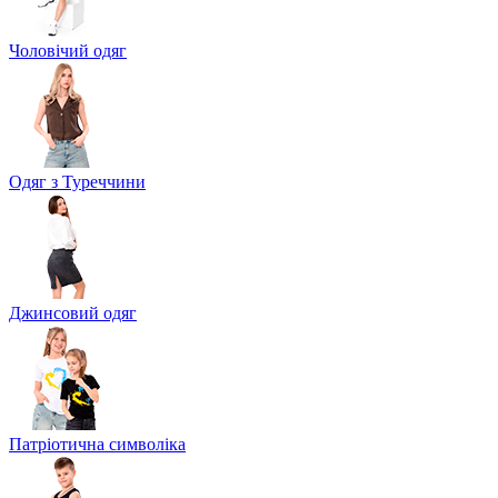
Чоловічий одяг
Одяг з Туреччини
Джинсовий одяг
Патріотична символіка