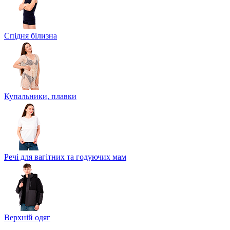
Спідня білизна
Купальники, плавки
Речі для вагітних та годуючих мам
Верхній одяг