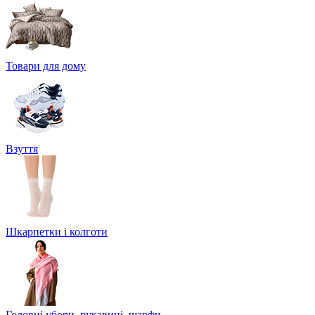
Товари для дому
Взуття
Шкарпетки і колготи
Головні убори, рукавиці, шарфи