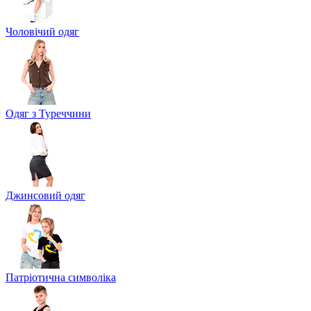
Чоловічий одяг
Одяг з Туреччини
Джинсовий одяг
Патріотична символіка