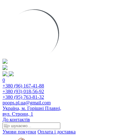
0
+380 (96) 167-41-88
+380 (93) 018-56-92
+380 (95) 763-81-32
poops.pl.ua@gmail.com
Україна, м. Горішні Плавні,
вул. Строни, 1
До контактів
Умови покупки
Оплата і доставка