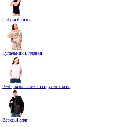
Спідня білизна
Купальники, плавки
Речі для вагітних та годуючих мам
Верхній одяг