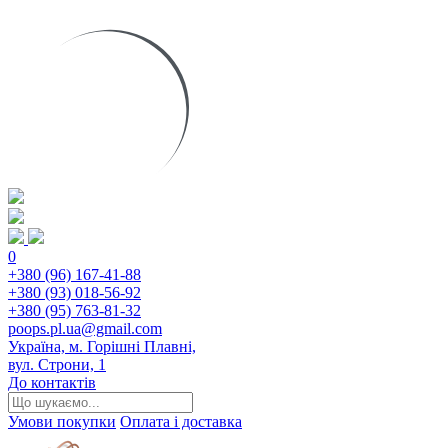
0
+380 (96) 167-41-88
+380 (93) 018-56-92
+380 (95) 763-81-32
poops.pl.ua@gmail.com
Україна, м. Горішні Плавні,
вул. Строни, 1
До контактів
Умови покупки
Оплата і доставка