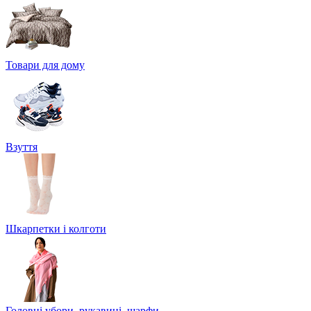
Товари для дому
Взуття
Шкарпетки і колготи
Головні убори, рукавиці, шарфи