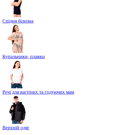
Спідня білизна
Купальники, плавки
Речі для вагітних та годуючих мам
Верхній одяг