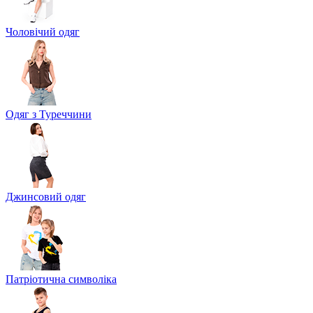
Чоловічий одяг
Одяг з Туреччини
Джинсовий одяг
Патріотична символіка