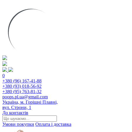
0
+380 (96) 167-41-88
+380 (93) 018-56-92
+380 (95) 763-81-32
poops.pl.ua@gmail.com
Україна, м. Горішні Плавні,
вул. Строни, 1
До контактів
Умови покупки
Оплата і доставка